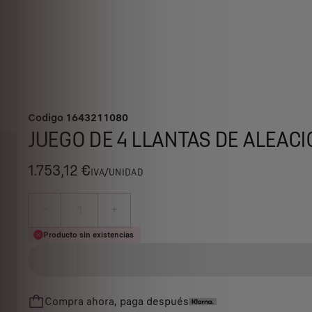
Codigo
1643211080
JUEGO DE 4 LLANTAS DE ALEACI
1.753,12 €
IVA/UNIDAD
P
r
-
+
i
Q
Producto sin existencias
c
u
e
a
i
n
s
Compra ahora, paga después
t
1