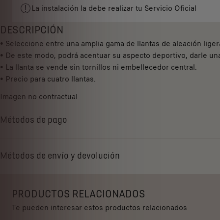
i
.
La instalación la debe realizar tu Servicio Oficial
t
7
y
DESCRIPCIÓN
5
u
• Seleccione entre una amplia gama de llantas de aleación liger
3
p
• De este modo, podrá acentuar su aspecto deportivo, darle una 
,
d
• La llanta se vende sin tornillos ni embellecedor central.
1
a
• Precio para cuatro llantas.
2
t
€
Imagen no contractual
e
I
d
V
Métodos de pago
t
A
o
/
:
u
Métodos de envío y devolución
1
n
i
d
PRODUCTOS RELACIONADOS
a
Te pueden interesar estos productos relacionados
d