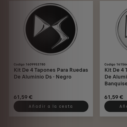
Codigo 1609953780
Codigo 16156
Kit De 4 Tapones Para Ruedas
Kit De 4
De Aluminio Ds - Negro
De Alumi
Banquise
61,59 €
61,59 €
Añadir a la cesta
Añ