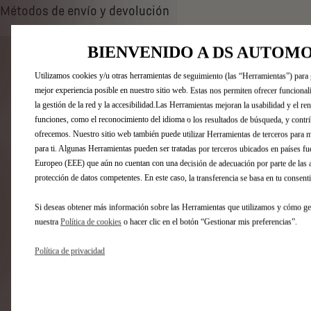
d
Métodos de envío y devolución
1
a
d
BIENVENIDO A DS AUTOM
PRODUCTOS RELACIONADOS
Utilizamos cookies y/u otras herramientas de seguimiento (las “Herramientas”) para g
Te pueden interesar estos productos relacionados
mejor experiencia posible en nuestro sitio web. Estas nos permiten ofrecer funciona
la gestión de la red y la accesibilidad.Las Herramientas mejoran la usabilidad y el r
funciones, como el reconocimiento del idioma o los resultados de búsqueda, y contri
ofrecemos. Nuestro sitio web también puede utilizar Herramientas de terceros para m
para ti. Algunas Herramientas pueden ser tratadas por terceros ubicados en países 
Europeo (EEE) que aún no cuentan con una decisión de adecuación por parte de las 
protección de datos competentes. En este caso, la transferencia se basa en tu consen
Si deseas obtener más información sobre las Herramientas que utilizamos y cómo ges
nuestra
Política de cookies
o hacer clic en el botón “Gestionar mis preferencias”.
Política de privacidad
Codigo 1608578580
Codigo 16135
CLIP SUPPORT - AVEC LOGO
Clip Sop
PEUGEOT