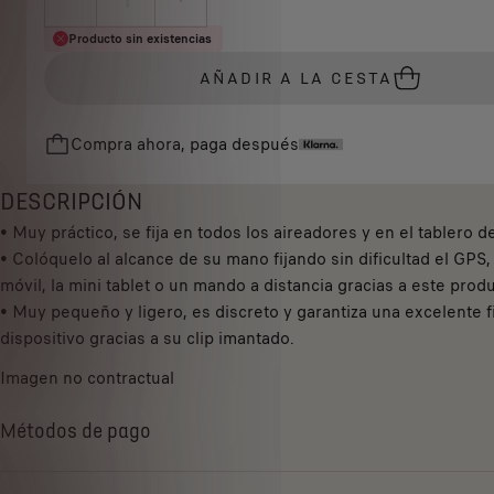
i
Q
Producto sin existencias
c
u
e
AÑADIR A LA CESTA
a
i
n
s
Compra ahora, paga después
t
7
i
3
t
DESCRIPCIÓN
,
y
• Muy práctico, se fija en todos los aireadores y en el tablero d
7
u
• Colóquelo al alcance de su mano fijando sin dificultad el GPS,
0
p
móvil, la mini tablet o un mando a distancia gracias a este prod
€
d
• Muy pequeño y ligero, es discreto y garantiza una excelente fi
I
a
dispositivo gracias a su clip imantado.
V
t
A
Imagen no contractual
e
/
d
u
Métodos de pago
t
n
o
i
: