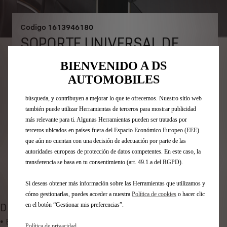
Codigo
1613946180
Utilizamos cookies y/u otras herramientas de seguimiento (las
SOPORTE UNIVERSAL DE
“Herramientas”) para garantizar que disfrutes de la mejor experiencia
posible en nuestro sitio web. Estas nos permiten ofrecer funcionalidades
SMARTPHONE
BIENVENIDO A DS
básicas como la seguridad, la gestión de la red y la accesibilidad.Las
AUTOMOBILES
Herramientas mejoran la usabilidad y el rendimiento mediante diversas
56,22 €
IVA/UNIDAD
funciones, como el reconocimiento del idioma o los resultados de
búsqueda, y contribuyen a mejorar lo que te ofrecemos. Nuestro sitio web
P
también puede utilizar Herramientas de terceros para mostrar publicidad
r
-
+
más relevante para ti. Algunas Herramientas pueden ser tratadas por
i
terceros ubicados en países fuera del Espacio Económico Europeo (EEE)
Q
Producto sin existencias
c
que aún no cuentan con una decisión de adecuación por parte de las
u
e
AÑADIR A LA CESTA
autoridades europeas de protección de datos competentes. En este caso, la
a
i
transferencia se basa en tu consentimiento (art. 49.1.a del RGPD).
n
s
Compra ahora, paga después
t
Si deseas obtener más información sobre las Herramientas que utilizamos y
5
i
cómo gestionarlas, puedes acceder a nuestra
Política de cookies
o hacer clic
6
en el botón “Gestionar mis preferencias”.
t
DESCRIPCIÓN
,
y
• Este soporte universal es compatible con todos los
2
Política de privacidad