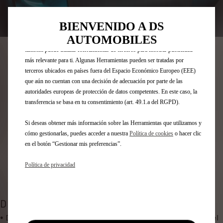
básicas como la seguridad, la gestión de la red y la accesibilidad.Las
Herramientas mejoran la usabilidad y el rendimiento mediante diversas
BIENVENIDO A DS
Codigo
1638015680
funciones, como el reconocimiento del idioma o los resultados de
AUTOMOBILES
ALFOMBRILLA DE MALETERO
búsqueda, y contribuyen a mejorar lo que te ofrecemos. Nuestro sitio web
también puede utilizar Herramientas de terceros para mostrar publicidad
- MOQUETA TUFT
más relevante para ti. Algunas Herramientas pueden ser tratadas por
terceros ubicados en países fuera del Espacio Económico Europeo (EEE)
que aún no cuentan con una decisión de adecuación por parte de las
72,87 €
IVA/UNIDAD
autoridades europeas de protección de datos competentes. En este caso, la
P
transferencia se basa en tu consentimiento (art. 49.1.a del RGPD).
r
-
+
i
Si deseas obtener más información sobre las Herramientas que utilizamos y
Q
c
cómo gestionarlas, puedes acceder a nuestra
Política de cookies
o hacer clic
AÑADIR A LA CESTA
u
en el botón “Gestionar mis preferencias”.
e
a
i
Fecha de entrega estimada
17/08
Política de privacidad
n
s
Compra ahora, paga después
t
7
i
2
t
DESCRIPCIÓN
,
y
• Diseñadas a medida según las dimensiones del maletero del
8