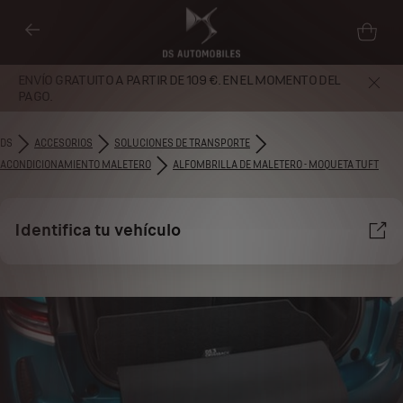
ENVÍO GRATUITO A PARTIR DE 109 €. EN EL MOMENTO DEL
PAGO.
DS
ACCESORIOS
SOLUCIONES DE TRANSPORTE
ACONDICIONAMIENTO MALETERO
ALFOMBRILLA DE MALETERO - MOQUETA TUFT
Identifica tu vehículo
Utilizamos cookies y/u otras herramientas de seguimiento (las
“Herramientas”) para garantizar que disfrutes de la mejor experiencia
posible en nuestro sitio web. Estas nos permiten ofrecer funcionalidades