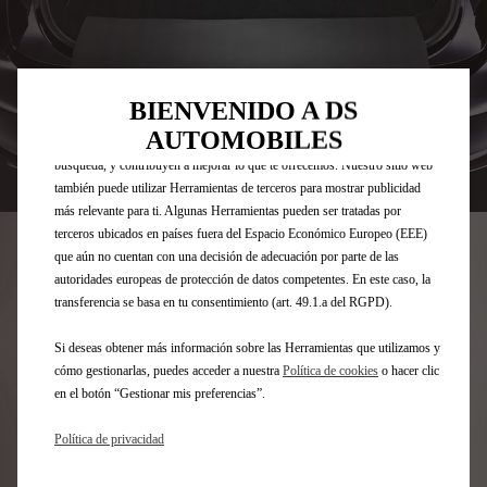
Utilizamos cookies y/u otras herramientas de seguimiento (las
“Herramientas”) para garantizar que disfrutes de la mejor experiencia
posible en nuestro sitio web. Estas nos permiten ofrecer funcionalidades
básicas como la seguridad, la gestión de la red y la accesibilidad.Las
BIENVENIDO A DS
Herramientas mejoran la usabilidad y el rendimiento mediante diversas
AUTOMOBILES
funciones, como el reconocimiento del idioma o los resultados de
búsqueda, y contribuyen a mejorar lo que te ofrecemos. Nuestro sitio web
Codigo
1643643180
también puede utilizar Herramientas de terceros para mostrar publicidad
más relevante para ti. Algunas Herramientas pueden ser tratadas por
ALFOMBRILLA DE MALETERO
terceros ubicados en países fuera del Espacio Económico Europeo (EEE)
que aún no cuentan con una decisión de adecuación por parte de las
- TERCIOPELO
autoridades europeas de protección de datos competentes. En este caso, la
transferencia se basa en tu consentimiento (art. 49.1.a del RGPD).
76,17 €
IVA/UNIDAD
P
Si deseas obtener más información sobre las Herramientas que utilizamos y
r
cómo gestionarlas, puedes acceder a nuestra
Política de cookies
o hacer clic
-
+
en el botón “Gestionar mis preferencias”.
i
Q
c
AÑADIR A LA CESTA
Política de privacidad
u
e
a
i
Fecha de entrega estimada
16/08