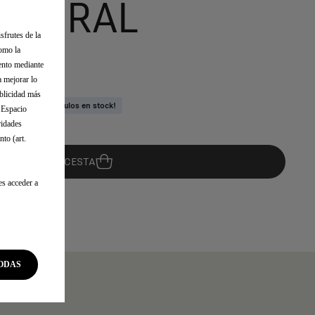
 MURAL
sfrutes de la
como la
iento mediante
a mejorar lo
ublicidad más
quedan pocos artículos en stock!
l Espacio
ridades
to (art.
AÑADIR A LA CESTA
es acceder a
08
ODAS