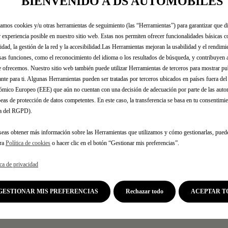
BIENVENIDO A DS AUTOMOBILES
SOPORTE
zamos cookies y/u otras herramientas de seguimiento (las “Herramientas”) para garantizar que di
 experiencia posible en nuestro sitio web. Estas nos permiten ofrecer funcionalidades básicas 
97,97 €
idad, la gestión de la red y la accesibilidad.Las Herramientas mejoran la usabilidad y el rendim
IVA/UNIDAD
sas funciones, como el reconocimiento del idioma o los resultados de búsqueda, y contribuyen 
P
e ofrecemos. Nuestro sitio web también puede utilizar Herramientas de terceros para mostrar p
r
-
+
¡Date prisa, 
ante para ti. Algunas Herramientas pueden ser tratadas por terceros ubicados en países fuera de
i
mico Europeo (EEE) que aún no cuentan con una decisión de adecuación por parte de las auto
Q
c
eas de protección de datos competentes. En este caso, la transferencia se basa en tu consentimien
u
e
.a del RGPD).
a
i
n
seas obtener más información sobre las Herramientas que utilizamos y cómo gestionarlas, pued
s
Fecha de entrega estimada
17/
t
tra
Política de cookies
o hacer clic en el botón “Gestionar mis preferencias”.
9
i
Compra ahora, paga después
7
ica de privacidad
t
,
y
9
GESTIONAR MIS PREFERENCIAS
u
Rechazar todo
ACEPTAR T
7
p
€
d
I