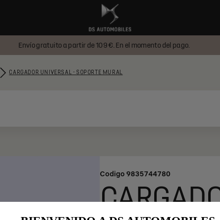
Envío gratuito a partir de 109 €. En el momento del pago.
CARGADOR UNIVERSAL - SOPORTE MURAL
Codigo
9835744780
CARGADO