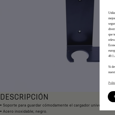
Utili
mejor
segur
diver
que t
relev
Econó
europ
49.1
Si de
nues
Polít
DESCRIPCIÓN
• Soporte para guardar cómodamente el cargador universal.
• Acero inoxidable; negro.