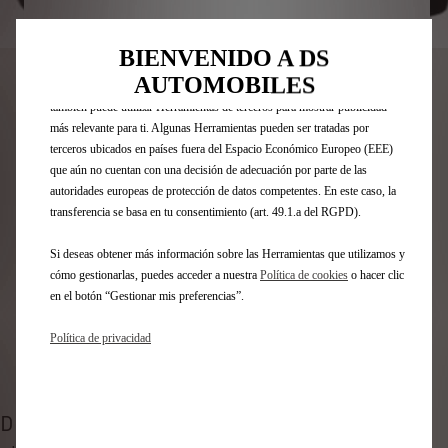
posible en nuestro sitio web. Estas nos permiten ofrecer funcionalidades
básicas como la seguridad, la gestión de la red y la accesibilidad.Las
Codigo
9854740580
Herramientas mejoran la usabilidad y el rendimiento mediante diversas
COFRE DE TECHO DE
BIENVENIDO A DS
funciones, como el reconocimiento del idioma o los resultados de
AUTOMOBILES
búsqueda, y contribuyen a mejorar lo que te ofrecemos. Nuestro sitio web
LONGITUD INTERMEDIA - 340
también puede utilizar Herramientas de terceros para mostrar publicidad
más relevante para ti. Algunas Herramientas pueden ser tratadas por
L
terceros ubicados en países fuera del Espacio Económico Europeo (EEE)
que aún no cuentan con una decisión de adecuación por parte de las
378,20 €
IVA/UNIDAD
autoridades europeas de protección de datos competentes. En este caso, la
P
transferencia se basa en tu consentimiento (art. 49.1.a del RGPD).
r
-
+
Si deseas obtener más información sobre las Herramientas que utilizamos y
i
Q
Producto sin existencias
cómo gestionarlas, puedes acceder a nuestra
Política de cookies
o hacer clic
c
en el botón “Gestionar mis preferencias”.
u
e
AÑADIR A LA CESTA
a
i
Política de privacidad
n
s
Compra ahora, paga después
t
3
i
7
t
DESCRIPCIÓN
8
y