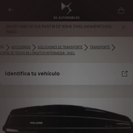
ENVÍO GRATUITO A PARTIR DE 109 €. EN EL MOMENTO DEL
PAGO.
DS
ACCESORIOS
SOLUCIONES DE TRANSPORTE
TRANSPORTE
COFRE DE TECHO DE LONGITUD INTERMEDIA - 340 L
Identifica tu vehículo
Utilizamos cookies y/u otras herramientas de seguimiento (las
“Herramientas”) para garantizar que disfrutes de la mejor experiencia