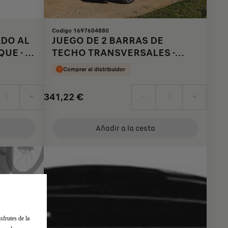
Codigo 1697604880
ADO AL
JUEGO DE 2 BARRAS DE
UE - 2
TECHO TRANSVERSALES -
ALUMINIO
Comprar al distribuidor
341,22
€
+
-
+
Price
Quantity
is
updated
Añadir a la cesta
341,22
to:
€
1
sfrutes de la