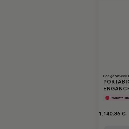
Codigo 985880
PORTABIC
ENGANCH
BICICLE
Producto sin
1.140,36
€
Price
Quantity