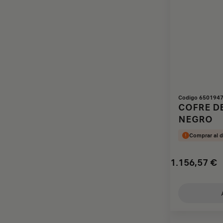
Codigo 650194
COFRE DE
NEGRO
Comprar al d
1.156,57
€
Price
Quantity
is
updated
1.156,57
to:
€
1