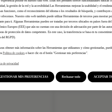
 experiencia posible en nuestro sitio web. Estas nos permiten ofrecer funcionalidades básicas 
idad, la gestión de la red y la accesibilidad.Las Herramientas mejoran la usabilidad y el rendim
sas funciones, como el reconocimiento del idioma o los resultados de búsqueda, y contribuyen 
e ofrecemos. Nuestro sitio web también puede utilizar Herramientas de terceros para mostrar p
ante para ti. Algunas Herramientas pueden ser tratadas por terceros ubicados en países fuera de
mico Europeo (EEE) que aún no cuentan con una decisión de adecuación por parte de las auto
2680
Codigo 9854837780
eas de protección de datos competentes. En este caso, la transferencia se basa en tu consentimien
QUÍS SOBRE BARRAS
PORTACARGA MULTIUS
.a del RGPD).
 - 6 PARES DE
ALUMINIO
seas obtener más información sobre las Herramientas que utilizamos y cómo gestionarlas, pued
estimada:
14/08
Entrega estimada:
14/08
tra
Política de cookies
o hacer clic en el botón “Gestionar mis preferencias”.
93,67
€
ica de privacidad
-
+
-
Price
Quantity
GESTIONAR MIS PREFERENCIAS
Rechazar todo
ACEPTAR T
is
updated
Añadir a la cesta
Añadir a la cesta
93,67
to:
€
1