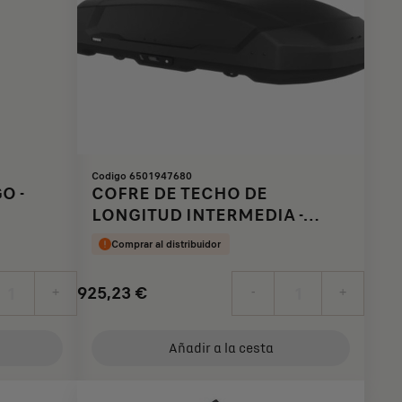
Codigo 6501947680
O -
COFRE DE TECHO DE
LONGITUD INTERMEDIA -
NEGRO
Comprar al distribuidor
925,23
€
+
-
+
Price
Quantity
is
updated
Añadir a la cesta
925,23
to:
€
1