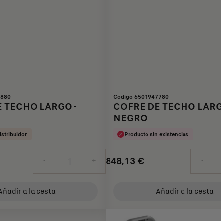
7880
Codigo 6501947780
 TECHO LARGO -
COFRE DE TECHO LARG
NEGRO
istribuidor
Producto sin existencias
848,13
€
-
+
-
Price
Quantity
is
updated
Añadir a la cesta
Añadir a la cesta
848,13
to:
€
1