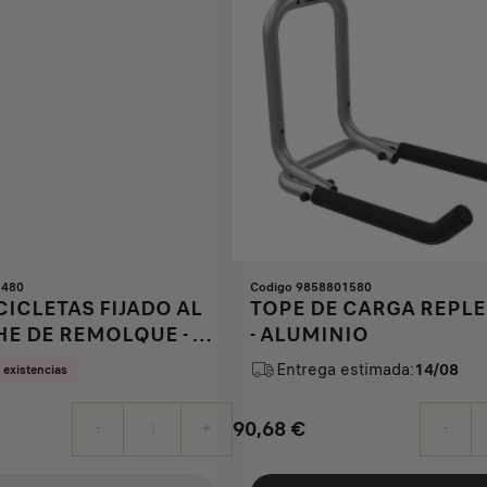
1480
Codigo 9858801580
ICLETAS FIJADO AL
TOPE DE CARGA REPL
E DE REMOLQUE - 3
- ALUMINIO
TAS
Entrega estimada:
14/08
 existencias
90,68
€
-
+
-
Price
Quantity