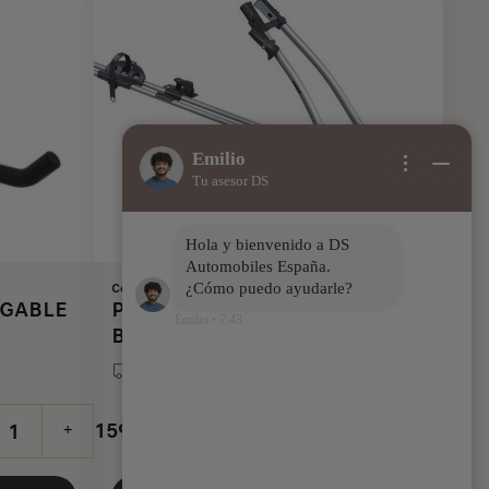
Emilio
Tu asesor DS
Hola y bienvenido a DS
Automobiles España.
Codigo 9858801880
¿Cómo puedo ayudarle?
EGABLE
PORTABICICLETAS SOBRE LAS
Emilio
•
7:43
BARRAS DE TECHO - 1
BICICLETA
Entrega estimada:
14/08
159,12
€
+
-
+
Price
Quantity