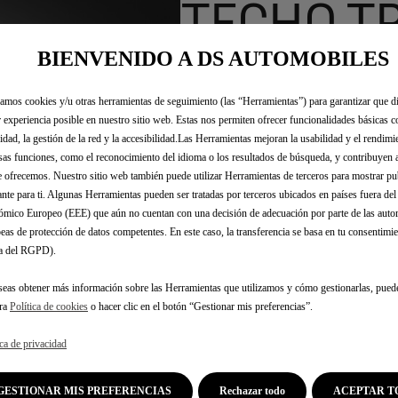
TECHO T
BIENVENIDO A DS AUTOMOBILES
- DE ALU
zamos cookies y/u otras herramientas de seguimiento (las “Herramientas”) para garantizar que di
 experiencia posible en nuestro sitio web. Estas nos permiten ofrecer funcionalidades básicas 
FIJACIÓ
idad, la gestión de la red y la accesibilidad.Las Herramientas mejoran la usabilidad y el rendim
sas funciones, como el reconocimiento del idioma o los resultados de búsqueda, y contribuyen 
e ofrecemos. Nuestro sitio web también puede utilizar Herramientas de terceros para mostrar p
ante para ti. Algunas Herramientas pueden ser tratadas por terceros ubicados en países fuera de
380,39 €
IVA/UNIDAD
mico Europeo (EEE) que aún no cuentan con una decisión de adecuación por parte de las auto
eas de protección de datos competentes. En este caso, la transferencia se basa en tu consentimien
P
.a del RGPD).
r
-
+
Comprar al dis
i
seas obtener más información sobre las Herramientas que utilizamos y cómo gestionarlas, pued
Q
c
tra
Política de cookies
o hacer clic en el botón “Gestionar mis preferencias”.
u
e
a
i
ica de privacidad
Compra ahora, paga después
n
s
t
3
Encuentra tu distribuidor más cer
GESTIONAR MIS PREFERENCIAS
Rechazar todo
ACEPTAR T