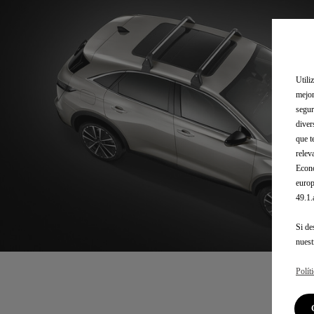
Utili
mejor
segur
diver
que t
relev
Econó
europ
49.1
Si de
nues
Polít