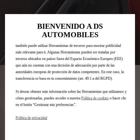
“Herramientas”) para garantizar que disfrutes de la mejor experiencia
posible en nuestro sitio web. Estas nos permiten ofrecer funcionalidades
básicas como la seguridad, la gestión de la red y la accesibilidad.Las
BIENVENIDO A DS
Herramientas mejoran la usabilidad y el rendimiento mediante diversas
funciones, como el reconocimiento del idioma o los resultados de
AUTOMOBILES
búsqueda, y contribuyen a mejorar lo que te ofrecemos. Nuestro sitio web
también puede utilizar Herramientas de terceros para mostrar publicidad
más relevante para ti. Algunas Herramientas pueden ser tratadas por
Codigo
1640714280
terceros ubicados en países fuera del Espacio Económico Europeo (EEE)
que aún no cuentan con una decisión de adecuación por parte de las
JUEGO DE 2 DEFLECTORES DE
autoridades europeas de protección de datos competentes. En este caso, la
AIRE - DE PUERTAS
transferencia se basa en tu consentimiento (art. 49.1.a del RGPD).
DELANTERAS
Si deseas obtener más información sobre las Herramientas que utilizamos y
cómo gestionarlas, puedes acceder a nuestra
Política de cookies
o hacer clic
en el botón “Gestionar mis preferencias”.
83,33 €
IVA/UNIDAD
P
Política de privacidad
r
-
+
i
Q
c