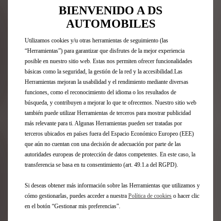
AIRE - DE PUERTAS
BIENVENIDO A DS
DELANTERAS
AUTOMOBILES
Entrega estimada:
17/08
Utilizamos cookies y/u otras herramientas de seguimiento (las
59,69
€
-
+
“Herramientas”) para garantizar que disfrutes de la mejor experiencia
posible en nuestro sitio web. Estas nos permiten ofrecer funcionalidades
Price
Quantity
básicas como la seguridad, la gestión de la red y la accesibilidad.Las
is
updated
Añadir a la cesta
Herramientas mejoran la usabilidad y el rendimiento mediante diversas
59,69
to:
funciones, como el reconocimiento del idioma o los resultados de
búsqueda, y contribuyen a mejorar lo que te ofrecemos. Nuestro sitio web
€
1
también puede utilizar Herramientas de terceros para mostrar publicidad
más relevante para ti. Algunas Herramientas pueden ser tratadas por
terceros ubicados en países fuera del Espacio Económico Europeo (EEE)
que aún no cuentan con una decisión de adecuación por parte de las
autoridades europeas de protección de datos competentes. En este caso, la
transferencia se basa en tu consentimiento (art. 49.1.a del RGPD).
Si deseas obtener más información sobre las Herramientas que utilizamos y
cómo gestionarlas, puedes acceder a nuestra
Política de cookies
o hacer clic
en el botón “Gestionar mis preferencias”.