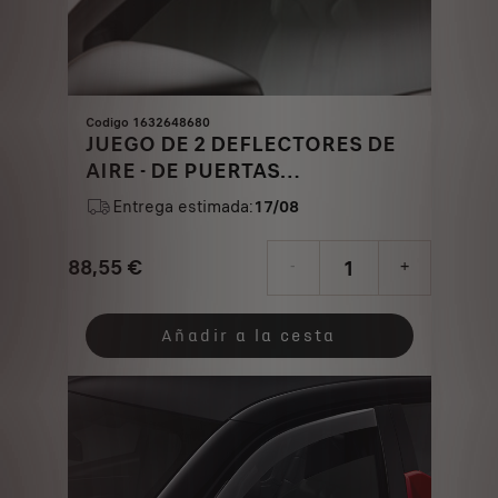
Codigo 1632648680
JUEGO DE 2 DEFLECTORES DE
AIRE - DE PUERTAS
DELANTERAS
Entrega estimada:
17/08
88,55
€
-
+
Price
Quantity
is
updated
Añadir a la cesta
88,55
to:
€
1