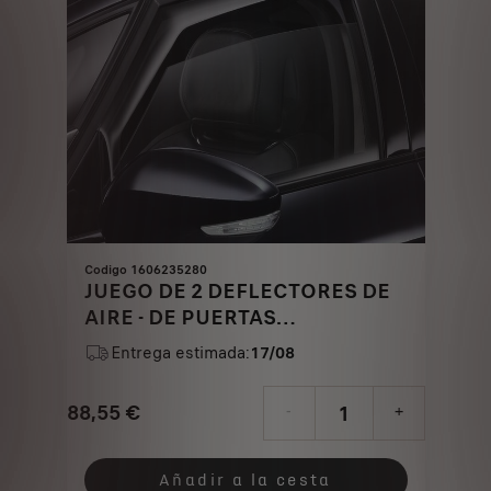
Codigo 1606235280
JUEGO DE 2 DEFLECTORES DE
AIRE - DE PUERTAS
DELANTERAS
Entrega estimada:
17/08
88,55
€
-
+
Price
Quantity
is
updated
Añadir a la cesta