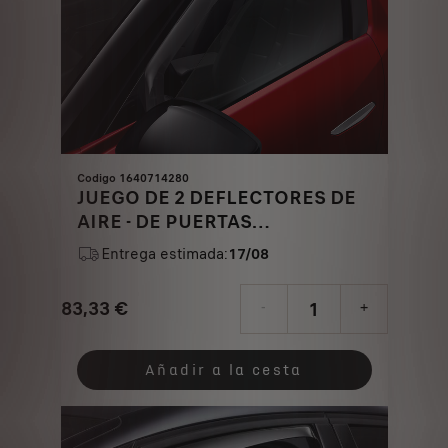
Codigo 1640714280
JUEGO DE 2 DEFLECTORES DE
AIRE - DE PUERTAS
DELANTERAS
Entrega estimada:
17/08
83,33
€
-
+
Price
Quantity
is
updated
Añadir a la cesta
83,33
to:
€
1