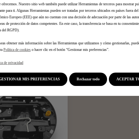
a
I
e ofrecemos. Nuestro sitio web también puede utilizar Herramientas de terceros para mostrar p
t
V
ante para ti. Algunas Herramientas pueden ser tratadas por terceros ubicados en países fuera de
e
A
mico Europeo (EEE) que aún no cuentan con una decisión de adecuación por parte de las auto
d
eas de protección de datos competentes. En este caso, la transferencia se basa en tu consentimien
/
t
.a del RGPD).
u
o
n
seas obtener más información sobre las Herramientas que utilizamos y cómo gestionarlas, pued
:
i
tra
Política de cookies
o hacer clic en el botón “Gestionar mis preferencias”.
1
d
a
ica de privacidad
d
GESTIONAR MIS PREFERENCIAS
Rechazar todo
ACEPTAR T