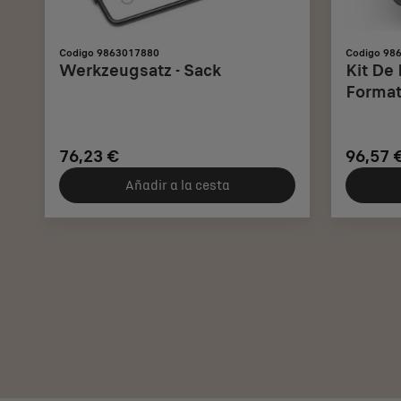
Codigo 9863017880
Codigo 98
Werkzeugsatz - Sack
Kit De
Format
76,23 €
96,57 
Añadir a la cesta
Price
Price
is
is
76,23
96,57
€
€