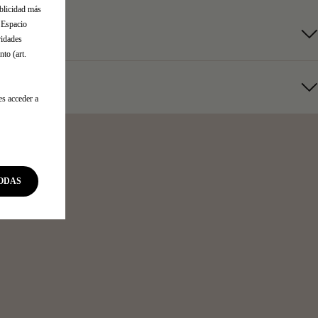
ublicidad más
l Espacio
ridades
to (art.
es acceder a
ODAS