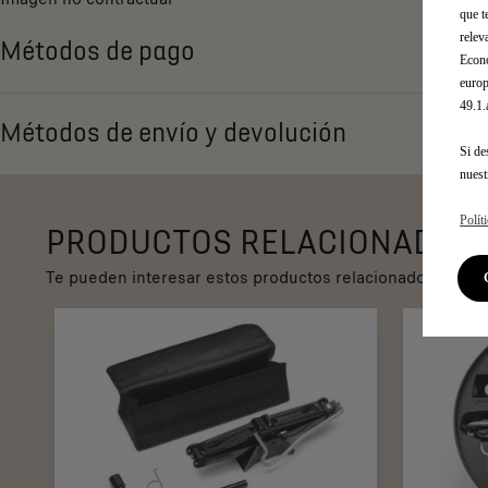
que t
relev
Métodos de pago
Econó
europ
49.1
Métodos de envío y devolución
Si de
nues
Polít
PRODUCTOS RELACIONADOS
Te pueden interesar estos productos relacionados