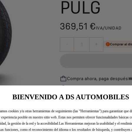
PULG
369,51 €
IVA/UNIDAD
P
r
-
+
Comprar al dis
i
Q
c
u
e
a
i
n
s
Compra ahora, paga después
t
3
La instalación la debe realizar t
i
6
Encuentra tu distribuidor más cer
BIENVENIDO A DS AUTOMOBILES
t
9
y
,
u
zamos cookies y/u otras herramientas de seguimiento (las “Herramientas”) para garantizar que di
5
 experiencia posible en nuestro sitio web. Estas nos permiten ofrecer funcionalidades básicas 
p
1
 El kit de herramientas se puede adquirir por separado.
idad, la gestión de la red y la accesibilidad.Las Herramientas mejoran la usabilidad y el rendim
d
€
sas funciones, como el reconocimiento del idioma o los resultados de búsqueda, y contribuyen 