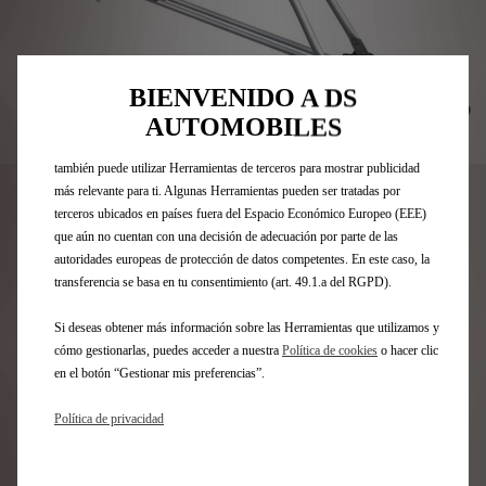
Utilizamos cookies y/u otras herramientas de seguimiento (las
“Herramientas”) para garantizar que disfrutes de la mejor experiencia
posible en nuestro sitio web. Estas nos permiten ofrecer funcionalidades
básicas como la seguridad, la gestión de la red y la accesibilidad.Las
BIENVENIDO A DS
Herramientas mejoran la usabilidad y el rendimiento mediante diversas
AUTOMOBILES
funciones, como el reconocimiento del idioma o los resultados de
Codigo
9858801880
búsqueda, y contribuyen a mejorar lo que te ofrecemos. Nuestro sitio web
PORTABICICLETAS SOBRE
también puede utilizar Herramientas de terceros para mostrar publicidad
más relevante para ti. Algunas Herramientas pueden ser tratadas por
LAS BARRAS DE TECHO - 1
terceros ubicados en países fuera del Espacio Económico Europeo (EEE)
que aún no cuentan con una decisión de adecuación por parte de las
BICICLETA
autoridades europeas de protección de datos competentes. En este caso, la
transferencia se basa en tu consentimiento (art. 49.1.a del RGPD).
159,12 €
IVA/UNIDAD
Si deseas obtener más información sobre las Herramientas que utilizamos y
P
cómo gestionarlas, puedes acceder a nuestra
Política de cookies
o hacer clic
r
-
+
en el botón “Gestionar mis preferencias”.
i
Q
c
Política de privacidad
AÑADIR A LA CESTA
u
e
a
i
Fecha de entrega estimada
17/08