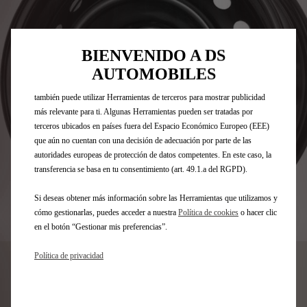
“Herramientas”) para garantizar que disfrutes de la mejor experiencia
posible en nuestro sitio web. Estas nos permiten ofrecer funcionalidades
básicas como la seguridad, la gestión de la red y la accesibilidad.Las
BIENVENIDO A DS
Herramientas mejoran la usabilidad y el rendimiento mediante diversas
funciones, como el reconocimiento del idioma o los resultados de
AUTOMOBILES
búsqueda, y contribuyen a mejorar lo que te ofrecemos. Nuestro sitio web
también puede utilizar Herramientas de terceros para mostrar publicidad
más relevante para ti. Algunas Herramientas pueden ser tratadas por
terceros ubicados en países fuera del Espacio Económico Europeo (EEE)
que aún no cuentan con una decisión de adecuación por parte de las
autoridades europeas de protección de datos competentes. En este caso, la
transferencia se basa en tu consentimiento (art. 49.1.a del RGPD).
Si deseas obtener más información sobre las Herramientas que utilizamos y
cómo gestionarlas, puedes acceder a nuestra
Política de cookies
o hacer clic
Codigo
1611306480
en el botón “Gestionar mis preferencias”.
RUEDA CHAPA - 17&QUOT;
Política de privacidad
162,85 €
IVA/UNIDAD
P