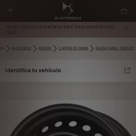
ENVÍO GRATUITO A PARTIR DE 109 €. EN EL MOMENTO DEL
PAGO.
DS
ACCESORIOS
RUEDAS
LLANTAS DE CHAPA
RUEDA CHAPA - 17&QUOT;
Identifica tu vehículo
Utilizamos cookies y/u otras herramientas de seguimiento (las