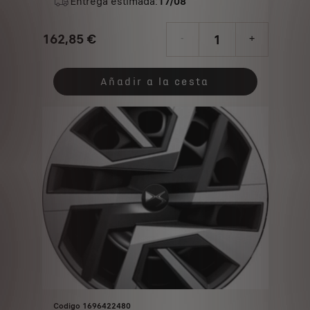
Entrega estimada:
17/08
162,85
€
-
+
Price
Quantity
is
updated
Añadir a la cesta
162,85
to:
€
1
Codigo 1696422480