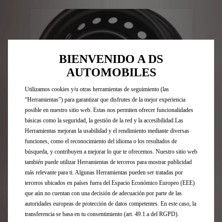
BIENVENIDO A DS
AUTOMOBILES
Utilizamos cookies y/u otras herramientas de seguimiento (las
“Herramientas”) para garantizar que disfrutes de la mejor experiencia
posible en nuestro sitio web. Estas nos permiten ofrecer funcionalidades
básicas como la seguridad, la gestión de la red y la accesibilidad.Las
Herramientas mejoran la usabilidad y el rendimiento mediante diversas
funciones, como el reconocimiento del idioma o los resultados de
Codigo 9847058880
búsqueda, y contribuyen a mejorar lo que te ofrecemos. Nuestro sitio web
RUEDA CHAPA - 19 PULGADAS
también puede utilizar Herramientas de terceros para mostrar publicidad
más relevante para ti. Algunas Herramientas pueden ser tratadas por
terceros ubicados en países fuera del Espacio Económico Europeo (EEE)
Entrega estimada:
17/08
que aún no cuentan con una decisión de adecuación por parte de las
autoridades europeas de protección de datos competentes. En este caso, la
255,09
€
transferencia se basa en tu consentimiento (art. 49.1.a del RGPD).
-
+