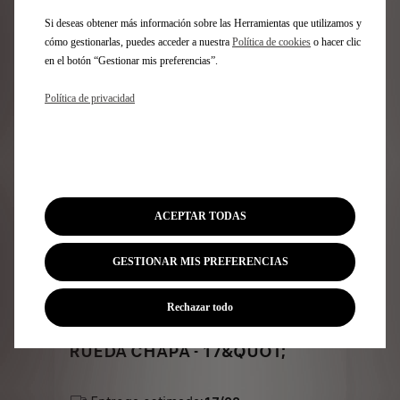
Price
Quantity
Si deseas obtener más información sobre las Herramientas que utilizamos y
is
updated
cómo gestionarlas, puedes acceder a nuestra
Política de cookies
o hacer clic
Añadir a la cesta
en el botón “Gestionar mis preferencias”.
255,09
to:
€
1
Política de privacidad
ACEPTAR TODAS
GESTIONAR MIS PREFERENCIAS
Rechazar todo
Codigo 1611306480
RUEDA CHAPA - 17&QUOT;