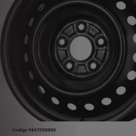
Codigo
9847058880