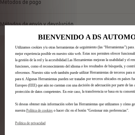
Métodos de pago
e
A
d
/
t
u
Métodos de envío y devolución
o
n
:
i
BIENVENIDO A DS AUTOM
1
d
PRODUCTOS RELACIONADOS
Utilizamos cookies y/u otras herramientas de seguimiento (las “Herramientas”) para g
a
mejor experiencia posible en nuestro sitio web. Estas nos permiten ofrecer funciona
Te pueden interesar estos productos relacionados
d
la gestión de la red y la accesibilidad.Las Herramientas mejoran la usabilidad y el r
funciones, como el reconocimiento del idioma o los resultados de búsqueda, y contri
ofrecemos. Nuestro sitio web también puede utilizar Herramientas de terceros para m
para ti. Algunas Herramientas pueden ser tratadas por terceros ubicados en países 
Europeo (EEE) que aún no cuentan con una decisión de adecuación por parte de las 
protección de datos competentes. En este caso, la transferencia se basa en tu consen
Si deseas obtener más información sobre las Herramientas que utilizamos y cómo ges
nuestra
Política de cookies
o hacer clic en el botón “Gestionar mis preferencias”.
Política de privacidad
Codigo 98521938TW
Codigo 9853