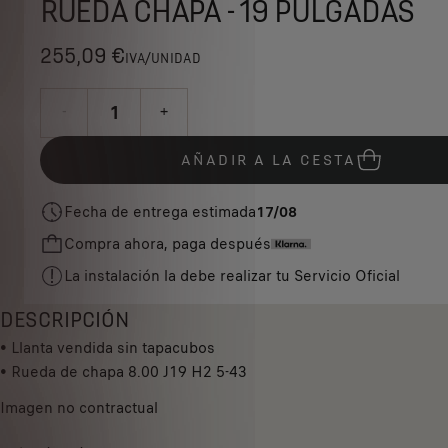
RUEDA CHAPA - 19 PULGADAS
255,09 €
IVA/UNIDAD
P
r
-
+
i
Q
c
AÑADIR A LA CESTA
u
e
a
i
Fecha de entrega estimada
17/08
n
s
Compra ahora, paga después
t
2
i
5
La instalación la debe realizar tu Servicio Oficial
t
5
y
DESCRIPCIÓN
,
u
• Llanta vendida sin tapacubos
0
p
• Rueda de chapa 8.00 J19 H2 5-43
9
d
€
Imagen no contractual
a
I
t
V