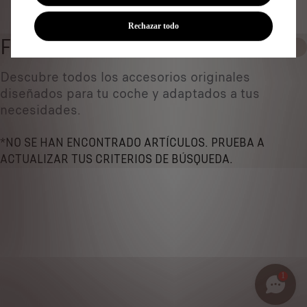
Identificar vehículo
Rechazar todo
FUNDAS PARA COCHE
0
Descubre todos los accesorios originales
diseñados ​​para tu coche y adaptados a tus
necesidades.
*NO SE HAN ENCONTRADO ARTÍCULOS. PRUEBA A
ACTUALIZAR TUS CRITERIOS DE BÚSQUEDA.
1