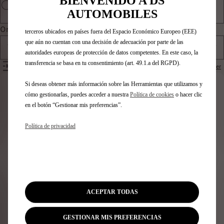
BIENVENIDO A DS
también puede utilizar Herramientas de terceros para mostrar publicidad
AUTOMOBILES
más relevante para ti. Algunas Herramientas pueden ser tratadas por
Ordenar por
terceros ubicados en países fuera del Espacio Económico Europeo (EEE)
que aún no cuentan con una decisión de adecuación por parte de las
Todos los productos
autoridades europeas de protección de datos competentes. En este caso, la
transferencia se basa en tu consentimiento (art. 49.1.a del RGPD).
FILTROS
Restablecer
Si deseas obtener más información sobre las Herramientas que utilizamos y
Identifica tu vehículo
cómo gestionarlas, puedes acceder a nuestra
Política de cookies
o hacer clic
en el botón “Gestionar mis preferencias”.
Elige cómo identificas tu vehículo y rellena los datos para
ver los accesorios compatibles
Política de privacidad
Número de matrícula
Modelo
VIN
Número de matrícula
*
ACEPTAR TODAS
GESTIONAR MIS PREFERENCIAS