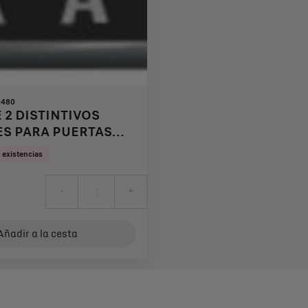
0480
 2 DISTINTIVOS
ES PARA PUERTAS
RAS - OPERA
 existencias
-
+
Añadir a la cesta