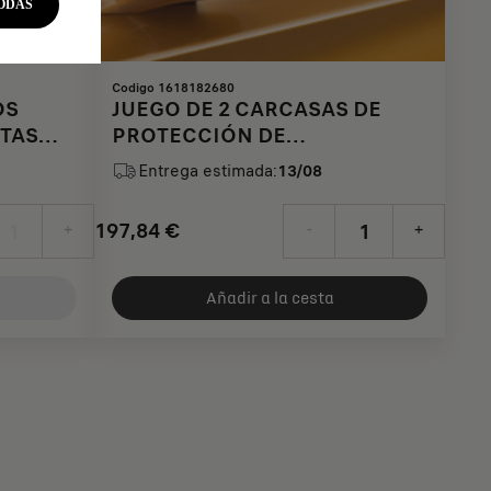
ODAS
Codigo 1618182680
OS
JUEGO DE 2 CARCASAS DE
RTAS
PROTECCIÓN DE
RETROVISORES EXTERIORES -
Entrega estimada:
13/08
ASPECTO CROMADO
197,84
€
+
-
+
Price
Quantity
is
updated
Añadir a la cesta
197,84
to:
€
1