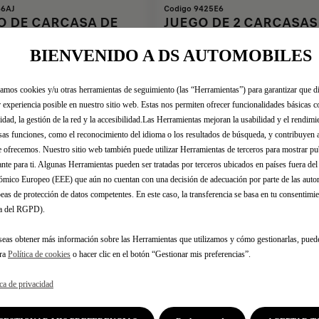
66AJ
Codigo 9425E6
O DE CARCASA DE
JUEGO DE 2 CARCASAS
SOR EXTERIOR
PROTECCIÓN DE
BIENVENIDO A DS AUTOMOBILES
O - DS
RETROVISORES EXTERI
estimada:
13/08
Entrega estimada:
13/08
MANCE
ASPECTO CROMADO
BRILLANTE
zamos cookies y/u otras herramientas de seguimiento (las “Herramientas”) para garantizar que di
266,20
€
-
+
-
 experiencia posible en nuestro sitio web. Estas nos permiten ofrecer funcionalidades básicas 
idad, la gestión de la red y la accesibilidad.Las Herramientas mejoran la usabilidad y el rendim
Price
Quantity
sas funciones, como el reconocimiento del idioma o los resultados de búsqueda, y contribuyen 
is
updated
Añadir a la cesta
Añadir a la cesta
e ofrecemos. Nuestro sitio web también puede utilizar Herramientas de terceros para mostrar p
266,20
to:
ante para ti. Algunas Herramientas pueden ser tratadas por terceros ubicados en países fuera de
€
1
mico Europeo (EEE) que aún no cuentan con una decisión de adecuación por parte de las auto
eas de protección de datos competentes. En este caso, la transferencia se basa en tu consentimien
.a del RGPD).
seas obtener más información sobre las Herramientas que utilizamos y cómo gestionarlas, pued
tra
Política de cookies
o hacer clic en el botón “Gestionar mis preferencias”.
ica de privacidad