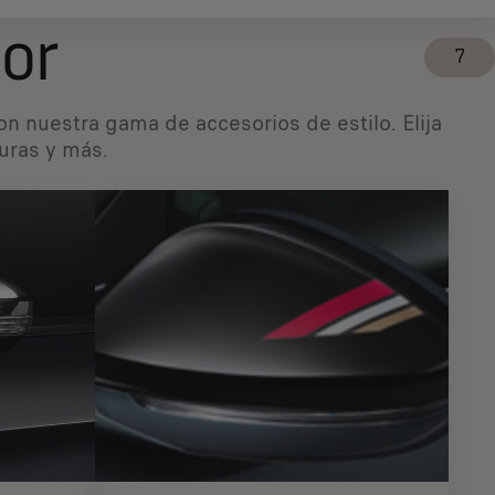
ior
7
n nuestra gama de accesorios de estilo. Elija
duras y más.