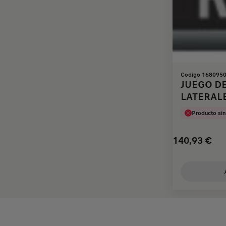
Codigo 168095
JUEGO DE
LATERAL
DELANTE
Producto sin
140,93
€
Price
Quantity
is
updated
140,93
to:
€
1