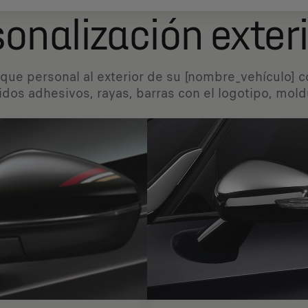
onalización exter
que personal al exterior de su [nombre_vehículo] co
idos adhesivos, rayas, barras con el logotipo, mol