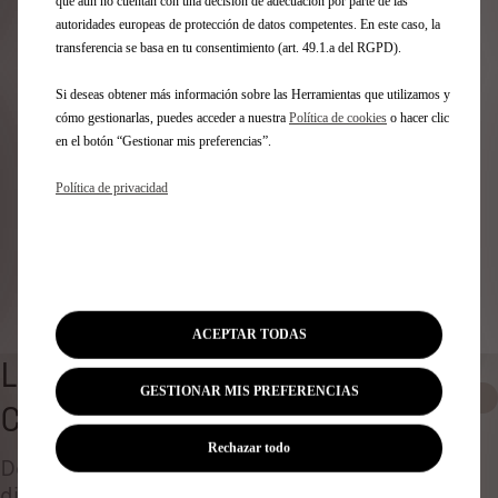
Identifica tu vehículo
que aún no cuentan con una decisión de adecuación por parte de las
autoridades europeas de protección de datos competentes. En este caso, la
transferencia se basa en tu consentimiento (art. 49.1.a del RGPD).
Elige cómo identificas tu vehículo y rellena los datos para
ver los accesorios compatibles
Si deseas obtener más información sobre las Herramientas que utilizamos y
Número de matrícula
cómo gestionarlas, puedes acceder a nuestra
Política de cookies
o hacer clic
Modelo
en el botón “Gestionar mis preferencias”.
VIN
Política de privacidad
Número de matrícula
*
Identificar vehículo
ACEPTAR TODAS
LÁPIZ DE RETOQUE PARA
GESTIONAR MIS PREFERENCIAS
0
CARROCERÍA
Rechazar todo
Descubre todos los accesorios originales
diseñados ​​para tu coche y adaptados a tus