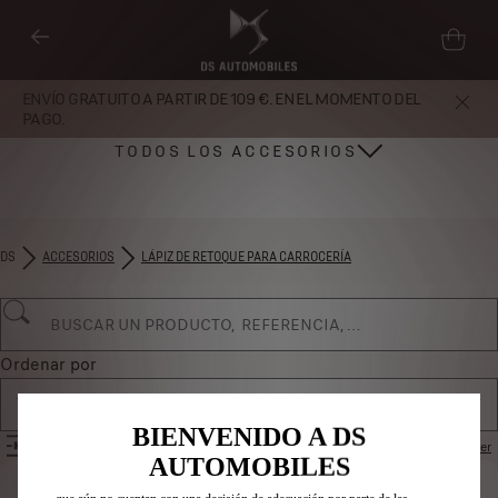
ENVÍO GRATUITO A PARTIR DE 109 €. EN EL MOMENTO DEL
PAGO.
TODOS LOS ACCESORIOS
DS
ACCESORIOS
LÁPIZ DE RETOQUE PARA CARROCERÍA
Utilizamos cookies y/u otras herramientas de seguimiento (las
“Herramientas”) para garantizar que disfrutes de la mejor experiencia
posible en nuestro sitio web. Estas nos permiten ofrecer funcionalidades
básicas como la seguridad, la gestión de la red y la accesibilidad.Las
Herramientas mejoran la usabilidad y el rendimiento mediante diversas
Ordenar por
funciones, como el reconocimiento del idioma o los resultados de
Todos los productos
búsqueda, y contribuyen a mejorar lo que te ofrecemos. Nuestro sitio web
también puede utilizar Herramientas de terceros para mostrar publicidad
BIENVENIDO A DS
FILTROS
Restablecer
más relevante para ti. Algunas Herramientas pueden ser tratadas por
AUTOMOBILES
terceros ubicados en países fuera del Espacio Económico Europeo (EEE)