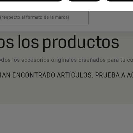
atrícula
*
os los productos
dos los accesorios originales diseñados ​​para tu 
HAN ENCONTRADO ARTÍCULOS. PRUEBA A A