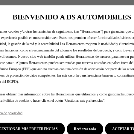
BIENVENIDO A DS AUTOMOBILES
zamos cookies y/u otras herramientas de seguimiento (las “Herramientas”) para garantizar que di
 experiencia posible en nuestro sitio web. Estas nos permiten ofrecer funcionalidades básicas 
idad, la gestión de la red y la accesibilidad.Las Herramientas mejoran la usabilidad y el rendim
sas funciones, como el reconocimiento del idioma o los resultados de búsqueda, y contribuyen 
e ofrecemos. Nuestro sitio web también puede utilizar Herramientas de terceros para mostrar p
ante para ti. Algunas Herramientas pueden ser tratadas por terceros ubicados en países fuera de
mico Europeo (EEE) que aún no cuentan con una decisión de adecuación por parte de las auto
eas de protección de datos competentes. En este caso, la transferencia se basa en tu consentimien
.a del RGPD).
seas obtener más información sobre las Herramientas que utilizamos y cómo gestionarlas, pued
tra
Política de cookies
o hacer clic en el botón “Gestionar mis preferencias”.
 tu vehículo
ica de privacidad
dentificas tu vehículo y rellena los datos para ver los accesorio
e matrícula
Modelo
VIN
GESTIONAR MIS PREFERENCIAS
Rechazar todo
ACEPTAR T