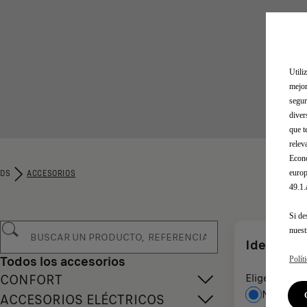
Utili
mejor
segur
diver
que t
relev
Econó
europ
DS
ACCESORIOS
49.1
Si de
nues
Identifica
Todos los accesorios
Polít
Elige cómo i
CONFORT
Número d
ACCESORIOS ELÉCTRICOS