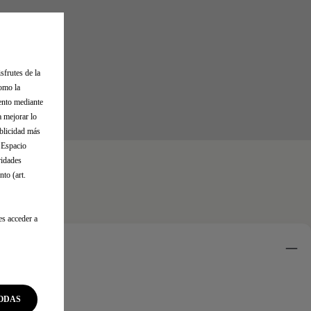
sfrutes de la
como la
iento mediante
a mejorar lo
ublicidad más
l Espacio
ridades
to (art.
es acceder a
s compatibles
ODAS