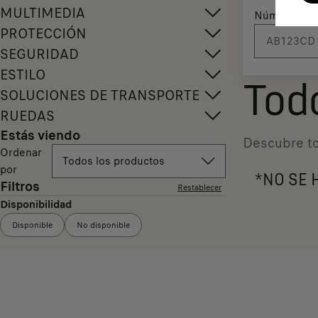
MULTIMEDIA
Número de m
PROTECCIÓN
SEGURIDAD
ESTILO
Tod
SOLUCIONES DE TRANSPORTE
RUEDAS
Estás viendo
Descubre to
Ordenar
Todos los productos
por
*NO SE 
Filtros
Restablecer
Disponibilidad
Disponible
No disponible