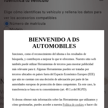
Identifica tu vehículo
Elige cómo identificas tu vehículo y rellena los datos para
ver los accesorios compatibles
Número de matrícula
Modelo
Utilizamos cookies y/u otras herramientas de seguimiento (las
“Herramientas”) para garantizar que disfrutes de la mejor experiencia
VIN
BIENVENIDO A DS
posible en nuestro sitio web. Estas nos permiten ofrecer funcionalidades
básicas como la seguridad, la gestión de la red y la accesibilidad.Las
Número de matrícula
*
AUTOMOBILES
Herramientas mejoran la usabilidad y el rendimiento mediante diversas
funciones, como el reconocimiento del idioma o los resultados de
búsqueda, y contribuyen a mejorar lo que te ofrecemos. Nuestro sitio web
también puede utilizar Herramientas de terceros para mostrar publicidad
Identificar vehículo
más relevante para ti. Algunas Herramientas pueden ser tratadas por
terceros ubicados en países fuera del Espacio Económico Europeo (EEE)
NAVEGADOR
que aún no cuentan con una decisión de adecuación por parte de las
1
autoridades europeas de protección de datos competentes. En este caso, la
transferencia se basa en tu consentimiento (art. 49.1.a del RGPD).
Viajar por caminos desconocidos es más fácil con
los sistemas de navegación. Los sistemas de
Si deseas obtener más información sobre las Herramientas que utilizamos y
navegación no sólo le proporcionarán las
cómo gestionarlas, puedes acceder a nuestra
Política de cookies
o hacer clic