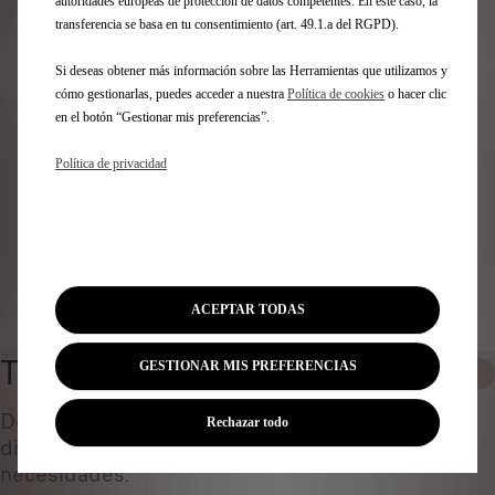
Identifica tu vehículo
autoridades europeas de protección de datos competentes. En este caso, la
transferencia se basa en tu consentimiento (art. 49.1.a del RGPD).
Elige cómo identificas tu vehículo y rellena los datos para
Si deseas obtener más información sobre las Herramientas que utilizamos y
ver los accesorios compatibles
cómo gestionarlas, puedes acceder a nuestra
Política de cookies
o hacer clic
Número de matrícula
en el botón “Gestionar mis preferencias”.
Modelo
VIN
Política de privacidad
Número de matrícula
*
Identificar vehículo
ACEPTAR TODAS
TERMINALES DE ESCAPE
GESTIONAR MIS PREFERENCIAS
0
Descubre todos los accesorios originales
Rechazar todo
diseñados ​​para tu coche y adaptados a tus
necesidades.