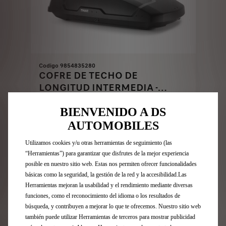
Codigo 9854835280
COFRE DE TECHO DE
LONGITUD INTERMEDIA -
NEGRO
Producto sin existencias
BIENVENIDO A DS
AUTOMOBILES
1.067,60
€
-
+
Utilizamos cookies y/u otras herramientas de seguimiento (las
Price
Quantity
“Herramientas”) para garantizar que disfrutes de la mejor experiencia
is
updated
Añadir a la cesta
posible en nuestro sitio web. Estas nos permiten ofrecer funcionalidades
1.067,60
to:
básicas como la seguridad, la gestión de la red y la accesibilidad.Las
€
1
Herramientas mejoran la usabilidad y el rendimiento mediante diversas
funciones, como el reconocimiento del idioma o los resultados de
búsqueda, y contribuyen a mejorar lo que te ofrecemos. Nuestro sitio web
también puede utilizar Herramientas de terceros para mostrar publicidad