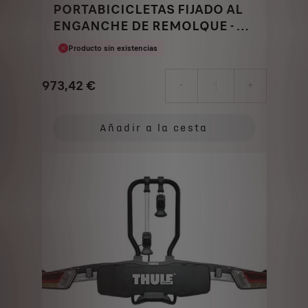
PORTABICICLETAS FIJADO AL
ENGANCHE DE REMOLQUE - 2
BICICLETAS
Producto sin existencias
973,42
€
-
+
Price
Quantity
is
updated
Añadir a la cesta
973,42
to:
€
1