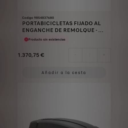
Codigo 9854837680
PORTABICICLETAS FIJADO AL
ENGANCHE DE REMOLQUE - 2
BICICLETAS
Producto sin existencias
1.370,75
€
-
+
Price
Quantity
is
updated
Añadir a la cesta
1.370,75
to:
€
1