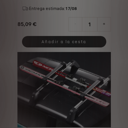
Entrega estimada:
17/08
85,09
€
-
+
Price
Quantity
is
updated
Añadir a la cesta
85,09
to:
€
1