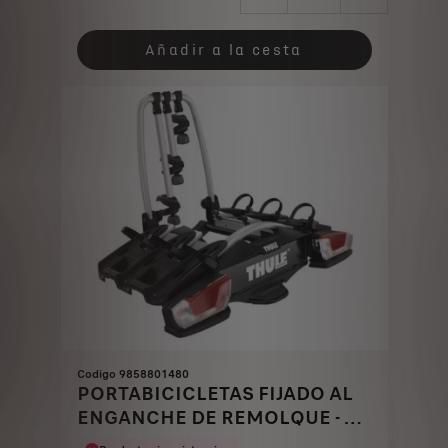
Price
Quantity
is
updated
Añadir a la cesta
159,12
to:
€
1
Codigo 9858801480
PORTABICICLETAS FIJADO AL
ENGANCHE DE REMOLQUE - 3
BICICLETAS