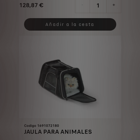
128,87
€
-
+
Price
Quantity
is
updated
Añadir a la cesta
128,87
to:
€
1
Codigo 1691072180
JAULA PARA ANIMALES