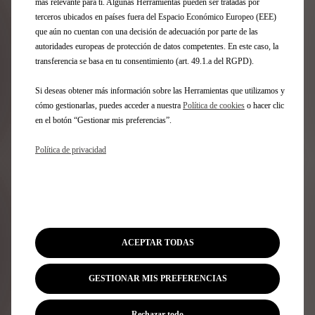
más relevante para ti. Algunas Herramientas pueden ser tratadas por
terceros ubicados en países fuera del Espacio Económico Europeo (EEE)
que aún no cuentan con una decisión de adecuación por parte de las
autoridades europeas de protección de datos competentes. En este caso, la
transferencia se basa en tu consentimiento (art. 49.1.a del RGPD).
Si deseas obtener más información sobre las Herramientas que utilizamos y
cómo gestionarlas, puedes acceder a nuestra
Política de cookies
o hacer clic
en el botón “Gestionar mis preferencias”.
Codigo 1691072480
BOTELLA DE VIAJE
Política de privacidad
Entrega estimada:
17/08
23,85
€
-
+
ACEPTAR TODAS
Price
Quantity
is
updated
Añadir a la cesta
GESTIONAR MIS PREFERENCIAS
23,85
to:
€
1
Rechazar todo