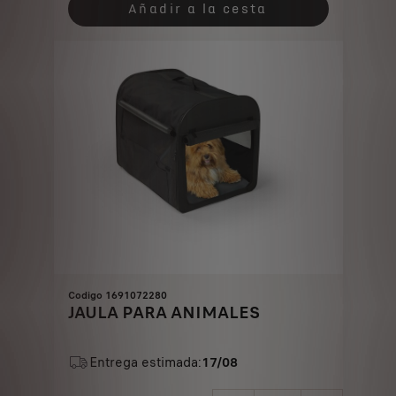
is
updated
Añadir a la cesta
28,28
to:
€
1
Codigo 1691072280
JAULA PARA ANIMALES
Entrega estimada:
17/08