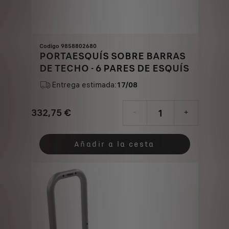
Codigo 9858802680
PORTAESQUÍS SOBRE BARRAS
DE TECHO - 6 PARES DE ESQUÍS
Entrega estimada:
17/08
332,75
€
-
+
Price
Quantity
is
updated
Añadir a la cesta
332,75
to:
€
1