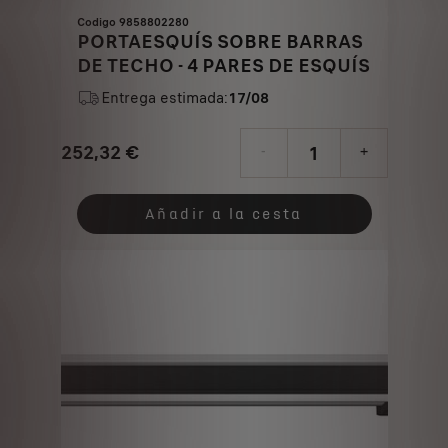
Codigo 9858802280
PORTAESQUÍS SOBRE BARRAS
DE TECHO - 4 PARES DE ESQUÍS
Entrega estimada:
17/08
252,32
€
-
+
Price
Quantity
is
updated
Añadir a la cesta
252,32
to:
€
1