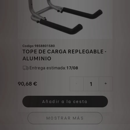
Codigo 9858801580
TOPE DE CARGA REPLEGABLE -
ALUMINIO
Entrega estimada:
17/08
90,68
€
-
+
Price
Quantity
is
updated
Añadir a la cesta
90,68
to:
€
1
MOSTRAR MÁS