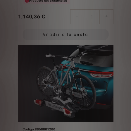
Producto sin existencias
1.140,36
€
-
+
Price
Quantity
is
updated
Añadir a la cesta
1.140,36
to:
€
1
Codigo 9858801280