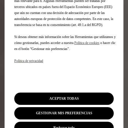
más relevante para ti. Algunas Herramientas pueden ser tratadas por
terceros ubicados en países fuera del Espacio Económico Europeo (EEE)
que aún no cuentan con una decisión de adecuación por parte de las
autoridades europeas de protección de datos competentes. En este caso, la
transferencia se basa en tu consentimiento (art. 49.1.a del RGPD).
Si deseas obtener más información sobre las Herramientas que utilizamos y
cómo gestionarlas, puedes acceder a nuestra
Política de cookies
o hacer clic
en el botón “Gestionar mis preferencias”.
Codigo 9856107980
ESTACIÓN DE RECARGA -
Política de privacidad
CAPTADOR
Entrega estimada:
17/08
108,90
€
-
+
ACEPTAR TODAS
Price
Quantity
is
updated
Añadir a la cesta
GESTIONAR MIS PREFERENCIAS
108,90
to:
€
1
Rechazar todo