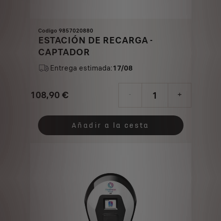
Codigo 9857020880
ESTACIÓN DE RECARGA -
CAPTADOR
Entrega estimada:
17/08
108,90
€
-
+
Price
Quantity
is
updated
Añadir a la cesta
108,90
to:
€
1