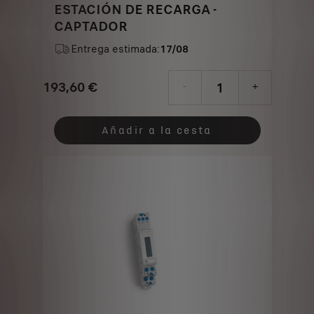
ESTACIÓN DE RECARGA -
CAPTADOR
Entrega estimada:
17/08
193,60
€
-
+
Price
Quantity
is
updated
Añadir a la cesta
193,60
to:
€
1