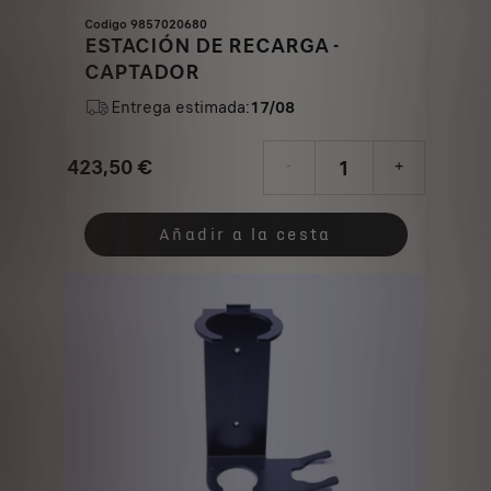
Codigo 9857020680
ESTACIÓN DE RECARGA -
CAPTADOR
Entrega estimada:
17/08
423,50
€
-
+
Price
Quantity
is
updated
Añadir a la cesta
423,50
to:
€
1