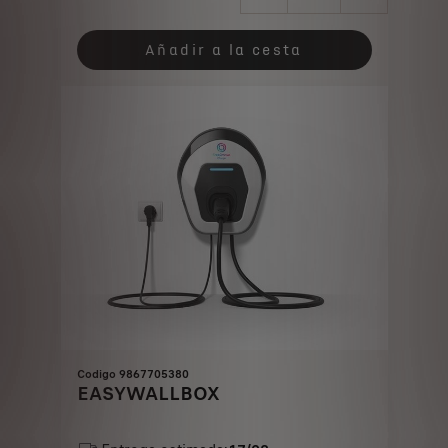
Price
Quantity
is
updated
Añadir a la cesta
649,00
to:
€
1
Codigo 9867705380
EASYWALLBOX