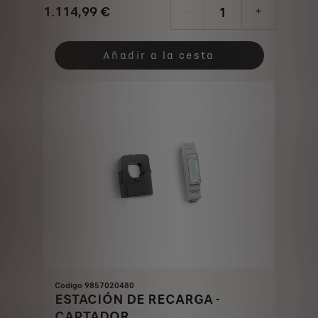
1.114,99
€
-
+
Price
Quantity
is
updated
Añadir a la cesta
1.114,99
to:
€
1
Codigo 9857020480
ESTACIÓN DE RECARGA -
CAPTADOR