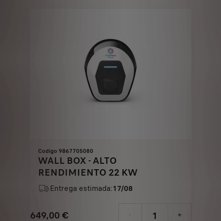
Codigo 9867705080
WALL BOX - ALTO
RENDIMIENTO 22 KW
Entrega estimada:
17/08
649,00
€
-
+