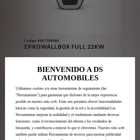
Codigo 9867704980
EPROWALLBOX FULL 22KW
Entrega estimada:
17/08
BIENVENIDO A DS
AUTOMOBILES
799,00
€
-
+
Utilizamos cookies y/u otras herramientas de seguimiento (las
Price
Quantity
“Herramientas”) para garantizar que disfrutes de la mejor experiencia
is
updated
Añadir a la cesta
posible en nuestro sitio web. Estas nos permiten ofrecer funcionalidades
799,00
to:
básicas como la seguridad, la gestión de la red y la accesibilidad.Las
€
1
Herramientas mejoran la usabilidad y el rendimiento mediante diversas
funciones, como el reconocimiento del idioma o los resultados de
búsqueda, y contribuyen a mejorar lo que te ofrecemos. Nuestro sitio web
también puede utilizar Herramientas de terceros para mostrar publicidad