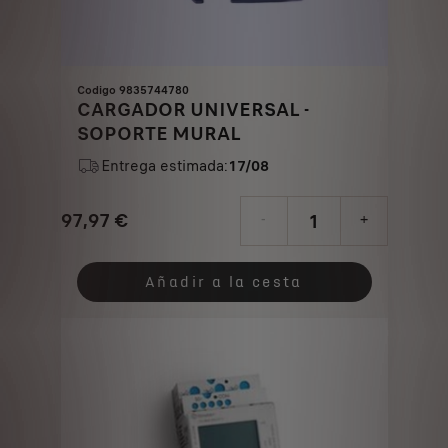
Codigo 9835744780
CARGADOR UNIVERSAL -
SOPORTE MURAL
Entrega estimada:
17/08
97,97
€
-
+
Price
Quantity
is
updated
Añadir a la cesta
97,97
to:
€
1