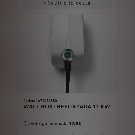
is
updated
Añadir a la cesta
798,60
to:
€
1
Codigo 1671959880
WALL BOX - REFORZADA 11 KW
Entrega estimada:
17/08