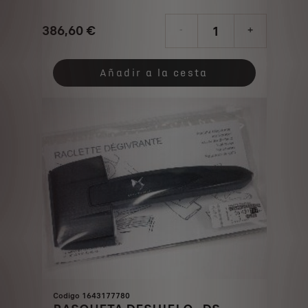
386,60
€
-
+
Price
Quantity
is
updated
Añadir a la cesta
386,60
to:
€
1
Codigo 1643177780