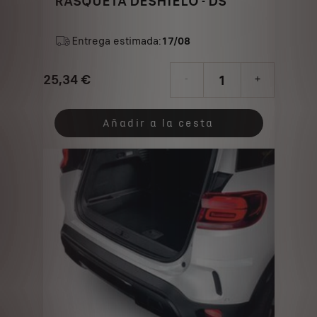
RASQUETA DESHIELO - DS
Entrega estimada:
17/08
25,34
€
-
+
Price
Quantity
is
updated
Añadir a la cesta
25,34
to:
€
1