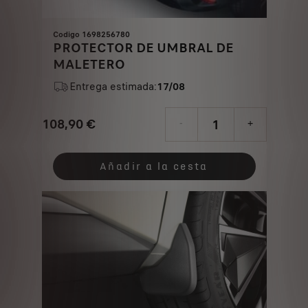
Codigo 1698256780
PROTECTOR DE UMBRAL DE
MALETERO
Entrega estimada:
17/08
108,90
€
-
+
Price
Quantity
is
updated
Añadir a la cesta
108,90
to:
€
1