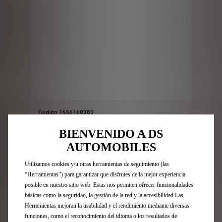
Codigo 1656160380
KIT DE INVIERNO
BIENVENIDO A DS
AUTOMOBILES
Entrega estimada:
17/08
Utilizamos cookies y/u otras herramientas de seguimiento (las
36,46
€
“Herramientas”) para garantizar que disfrutes de la mejor experiencia
-
+
posible en nuestro sitio web. Estas nos permiten ofrecer funcionalidades
Price
Quantity
básicas como la seguridad, la gestión de la red y la accesibilidad.Las
is
updated
Herramientas mejoran la usabilidad y el rendimiento mediante diversas
Añadir a la cesta
funciones, como el reconocimiento del idioma o los resultados de
36,46
to: