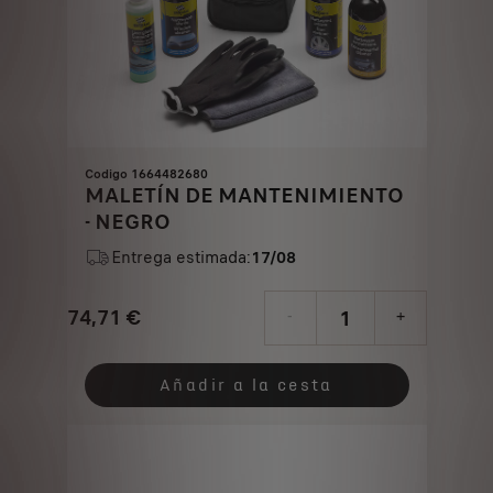
Codigo 1664482680
MALETÍN DE MANTENIMIENTO
- NEGRO
Entrega estimada:
17/08
74,71
€
-
+
Price
Quantity
is
updated
Añadir a la cesta
74,71
to:
€
1