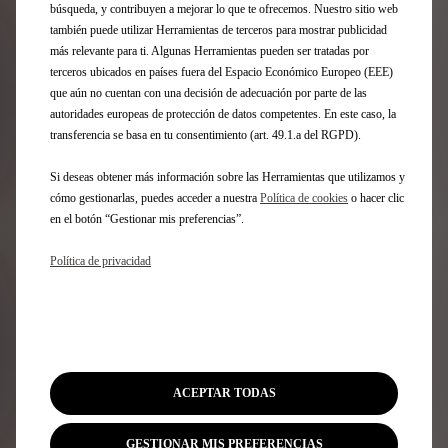
búsqueda, y contribuyen a mejorar lo que te ofrecemos. Nuestro sitio web
€
1
también puede utilizar Herramientas de terceros para mostrar publicidad
más relevante para ti. Algunas Herramientas pueden ser tratadas por
terceros ubicados en países fuera del Espacio Económico Europeo (EEE)
que aún no cuentan con una decisión de adecuación por parte de las
autoridades europeas de protección de datos competentes. En este caso, la
transferencia se basa en tu consentimiento (art. 49.1.a del RGPD).
Si deseas obtener más información sobre las Herramientas que utilizamos y
cómo gestionarlas, puedes acceder a nuestra
Política de cookies
o hacer clic
en el botón “Gestionar mis preferencias”.
Política de privacidad
Codigo 1641675780
KIT PARA LIMPIEZA DE
PANTALLA - NEGRO
Entrega estimada:
17/08
ACEPTAR TODAS
45,69
€
-
+
GESTIONAR MIS PREFERENCIAS