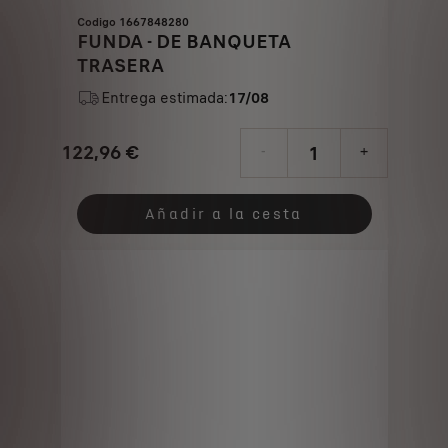
Codigo 1667848280
FUNDA - DE BANQUETA
TRASERA
Entrega estimada:
17/08
122,96
€
-
+
Price
Quantity
is
updated
Añadir a la cesta
122,96
to:
€
1