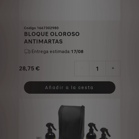
Codigo 1667302980
BLOQUE OLOROSO
ANTIMARTAS
Entrega estimada:
17/08
28,75
€
-
+
Price
Quantity
is
updated
Añadir a la cesta
28,75
to:
€
1