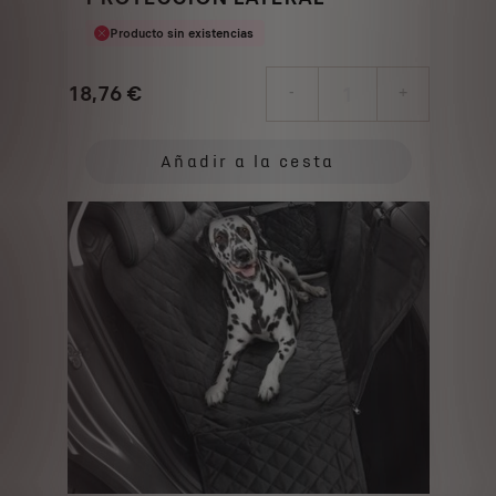
Producto sin existencias
18,76
€
-
+
Price
Quantity
is
updated
Añadir a la cesta
18,76
to:
€
1