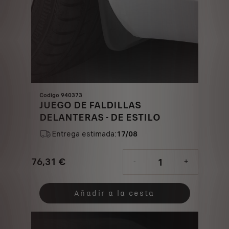
Codigo 940373
JUEGO DE FALDILLAS
DELANTERAS - DE ESTILO
Entrega estimada:
17/08
76,31
€
-
+
Price
Quantity
is
updated
Añadir a la cesta
76,31
to:
€
1