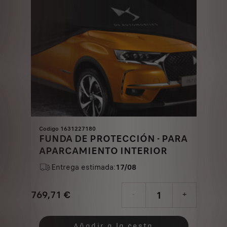
Codigo 1631227180
FUNDA DE PROTECCIÓN - PARA
APARCAMIENTO INTERIOR
Entrega estimada:
17/08
769,71
€
-
+
Price
Quantity
is
updated
Añadir a la cesta