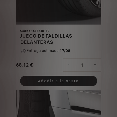
Codigo 1656248180
JUEGO DE FALDILLAS
DELANTERAS
Entrega estimada:
17/08
68,12
€
-
+
Price
Quantity
is
updated
Añadir a la cesta
68,12
to:
€
1