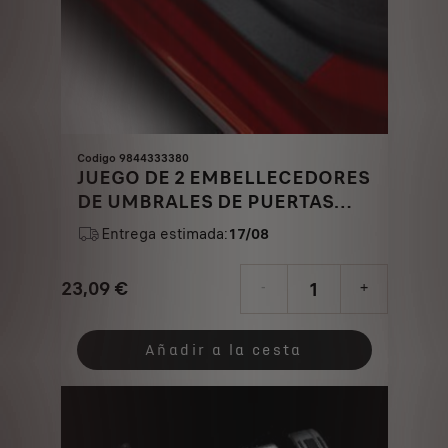
Codigo 9844333380
JUEGO DE 2 EMBELLECEDORES
DE UMBRALES DE PUERTAS
TRASERAS
Entrega estimada:
17/08
23,09
€
-
+
Price
Quantity
is
updated
Añadir a la cesta
23,09
to:
€
1