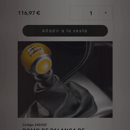
CROMADO SATINADO
116,97
€
-
+
Price
Quantity
is
updated
Añadir a la cesta
116,97
to:
€
1
Codigo 2403GF