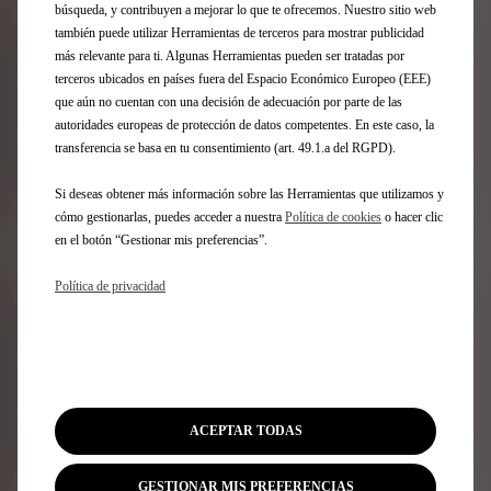
búsqueda, y contribuyen a mejorar lo que te ofrecemos. Nuestro sitio web
€
1
también puede utilizar Herramientas de terceros para mostrar publicidad
más relevante para ti. Algunas Herramientas pueden ser tratadas por
terceros ubicados en países fuera del Espacio Económico Europeo (EEE)
que aún no cuentan con una decisión de adecuación por parte de las
autoridades europeas de protección de datos competentes. En este caso, la
transferencia se basa en tu consentimiento (art. 49.1.a del RGPD).
Si deseas obtener más información sobre las Herramientas que utilizamos y
cómo gestionarlas, puedes acceder a nuestra
Política de cookies
o hacer clic
en el botón “Gestionar mis preferencias”.
Política de privacidad
Codigo 9836049980
JUEGO DE 2 EMBELLECEDORES
DE UMBRALES DE PUERTAS
TRASERAS
Entrega estimada:
17/08
ACEPTAR TODAS
24,28
€
-
+
GESTIONAR MIS PREFERENCIAS