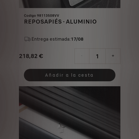
Codigo 98113508VV
REPOSAPIÉS - ALUMINIO
Entrega estimada:
17/08
218,82
€
-
+
Price
Quantity
is
updated
Añadir a la cesta
218,82
to:
€
1