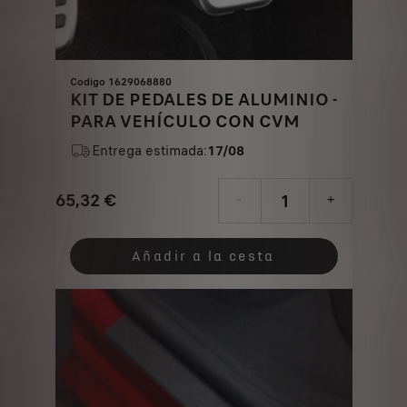
Codigo 1629068880
KIT DE PEDALES DE ALUMINIO -
PARA VEHÍCULO CON CVM
Entrega estimada:
17/08
65,32
€
-
+
Price
Quantity
is
updated
Añadir a la cesta
65,32
to:
€
1