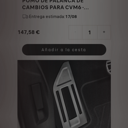
POMO DE PALANCA DE
CAMBIOS PARA CVM6 -
AMARILLO PEGASO EN ZAMAK
Entrega estimada:
17/08
CROMO SATINADO
147,58
€
-
+
Price
Quantity
is
updated
Añadir a la cesta
147,58
to:
€
1