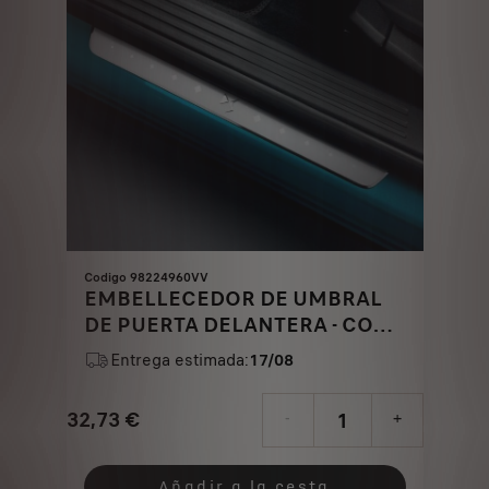
Codigo 98224960VV
EMBELLECEDOR DE UMBRAL
DE PUERTA DELANTERA - CON
LOGO DS
Entrega estimada:
17/08
32,73
€
-
+
Price
Quantity
is
updated
Añadir a la cesta