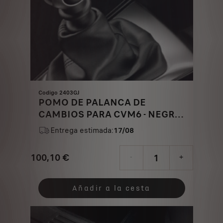
Codigo 2403GJ
POMO DE PALANCA DE
CAMBIOS PARA CVM6 - NEGRO
ONYX DE ZAMAK CROMADO
Entrega estimada:
17/08
SATINADO
100,10
€
-
+
Price
Quantity
is
updated
Añadir a la cesta
100,10
to:
€
1