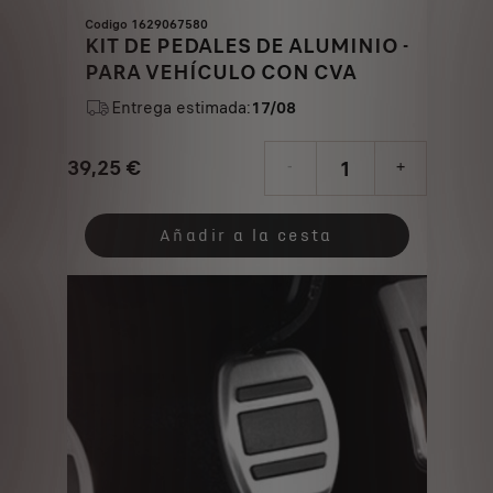
Codigo 1629067580
KIT DE PEDALES DE ALUMINIO -
PARA VEHÍCULO CON CVA
Entrega estimada:
17/08
39,25
€
-
+
Price
Quantity
is
updated
Añadir a la cesta
39,25
to:
€
1