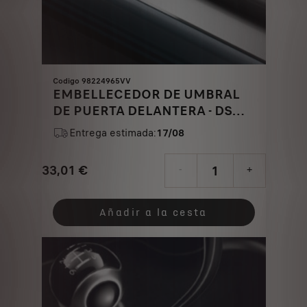
Codigo 98224965VV
EMBELLECEDOR DE UMBRAL
DE PUERTA DELANTERA - DS
PERFORMANCE
Entrega estimada:
17/08
33,01
€
-
+
Price
Quantity
is
updated
Añadir a la cesta
33,01
to:
€
1