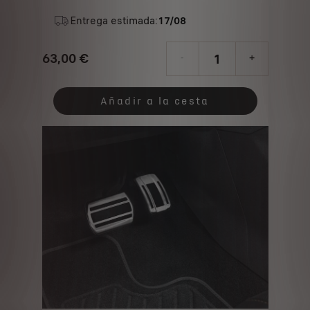
Entrega estimada:
17/08
63,00
€
-
+
Price
Quantity
is
updated
Añadir a la cesta
63,00
to:
€
1