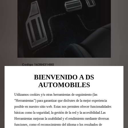
Codigo 1638431480
KIT DE PEDALES Y REPOSAPIES
DE ALUMINIO - PARA
BIENVENIDO A DS
VEHÍCULO CON CVA
AUTOMOBILES
Entrega estimada:
17/08
Utilizamos cookies y/u otras herramientas de seguimiento (las
98,16
€
“Herramientas”) para garantizar que disfrutes de la mejor experiencia
-
+
posible en nuestro sitio web. Estas nos permiten ofrecer funcionalidades
Price
Quantity
básicas como la seguridad, la gestión de la red y la accesibilidad.Las
is
updated
Herramientas mejoran la usabilidad y el rendimiento mediante diversas
Añadir a la cesta
funciones, como el reconocimiento del idioma o los resultados de
98,16
to: