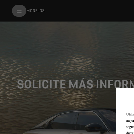
MODELOS
Utili
mejor
segur
diver