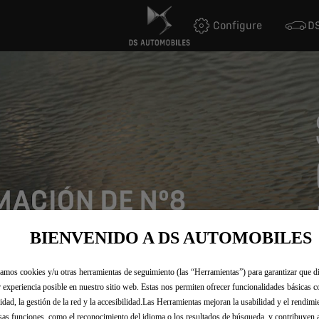
Configure
DS
BIENVENIDO A DS AUTOMOBILES
zamos cookies y/u otras herramientas de seguimiento (las “Herramientas”) para garantizar que di
 experiencia posible en nuestro sitio web. Estas nos permiten ofrecer funcionalidades básicas 
idad, la gestión de la red y la accesibilidad.Las Herramientas mejoran la usabilidad y el rendim
sas funciones, como el reconocimiento del idioma o los resultados de búsqueda, y contribuyen 