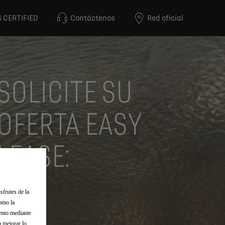
 CERTIFIED
Contáctenos
Red oficial
SOLICITE SU
OFERTA EASY
LEASE:
sfrutes de la
como la
iento mediante
a mejorar lo