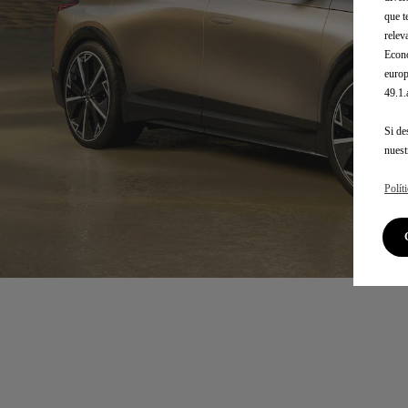
que t
relev
Econó
europ
49.1
Si de
nues
Polít