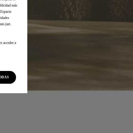
ublicidad más
l Espacio
ridades
to (art.
es acceder a
ODAS