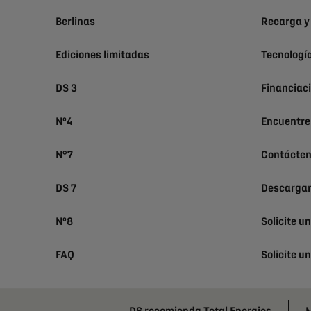
Berlinas
Recarga y
Ediciones limitadas
Tecnologí
DS 3
Financiac
Nº4
Encuentre
N°7
Contácte
DS 7
Descargar
Nº8
Solicite u
FAQ
Solicite u
DS recomienda Total Energies
M