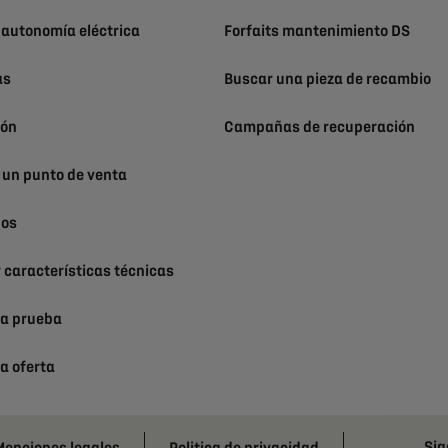
 autonomía eléctrica
Forfaits mantenimiento DS
as
Buscar una pieza de recambio
ión
Campañas de recuperación
 un punto de venta
nos
 características técnicas
na prueba
na oferta
Sig
enciones legales
Politica de privacidad