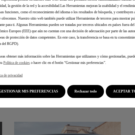
idad, la gestión de la red y la accesibilidad.Las Herramientas mejoran la usabilidad y el rendim
sas funciones, como el reconocimiento del idioma o los resultados de búsqueda, y contribuyen 
e ofrecemos. Nuestro sitio web también puede utilizar Herramientas de terceros para mostrar p
SERVICIOS CONECTADOS
ante para ti. Algunas Herramientas pueden ser tratadas por terceros ubicados en países fuera de
mico Europeo (EEE) que aún no cuentan con una decisión de adecuación por parte de las auto
eas de protección de datos competentes. En este caso, la transferencia se basa en tu consentimien
Viaje por las carreteras en su DS con una amplia
.a del RGPD).
selección de servicios conectados y redescubra
el placer de conducir con total serenidad.
seas obtener más información sobre las Herramientas que utilizamos y cómo gestionarlas, pued
tra
Política de cookies
o hacer clic en el botón “Gestionar mis preferencias”.
ica de privacidad
Saber más
GESTIONAR MIS PREFERENCIAS
Rechazar todo
ACEPTAR T