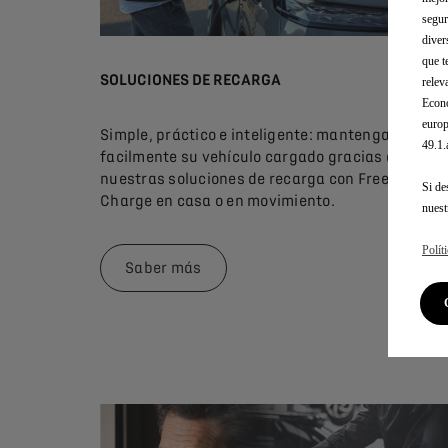
segur
diver
que t
SOLUCIONES DE RECARGA
relev
Econó
europ
Simple, práctico e inteligente: mantenga
49.1
facilmente su vehículo cargado gracias a
nuestras soluciones de recarga con Free2move
Si de
Charge en casa o en movimiento.
nues
Polít
Saber más