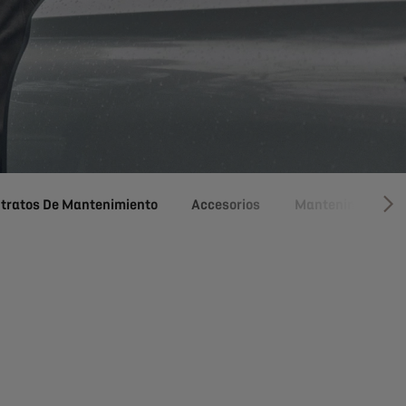
ntratos De Mantenimiento
Accesorios
Mantenimiento
SI