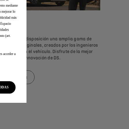
iento mediante
a mejorar lo
ublicidad más
ACCESORIOS
l Espacio
ridades
to (art.
DS pone a su disposición una amplia gama de
accesorios originales, creados por los ingenieros
que diseñaron el vehículo. Disfrute de la mejor
es acceder a
tecnología e innovación de DS.
Saber más
ODAS