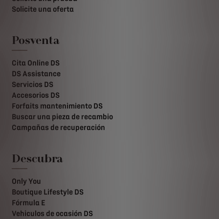
Solicite una oferta
Posventa
Cita Online DS
DS Assistance
Servicios DS
Accesorios DS
Forfaits mantenimiento DS
Buscar una pieza de recambio
Campañas de recuperación
Descubra
Only You
Boutique Lifestyle DS
Fórmula E
Vehiculos de ocasión DS