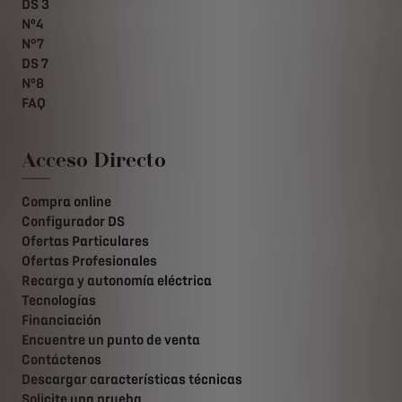
DS 3
Nº4
N°7
DS 7
Nº8
FAQ
Acceso Directo
Compra online
Configurador DS
Ofertas Particulares
Ofertas Profesionales
Recarga y autonomía eléctrica
Tecnologías
Financiación
Encuentre un punto de venta
Contáctenos
Descargar características técnicas
Solicite una prueba