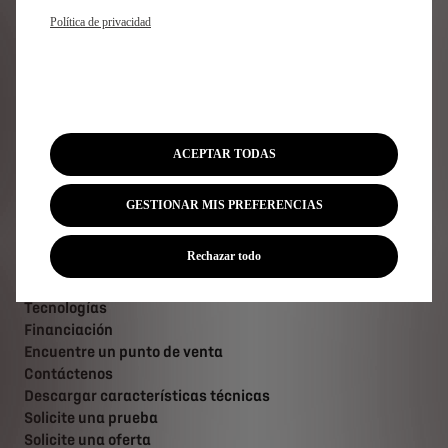
N°7
Política de privacidad
DS 7
Nº8
FAQ
Acceso Directo
ACEPTAR TODAS
Compra online
GESTIONAR MIS PREFERENCIAS
Configurador DS
Ofertas Particulares
Rechazar todo
Ofertas Profesionales
Recarga y autonomía eléctrica
Tecnologías
Financiación
Encuentre un punto de venta
Contáctenos
Descargar características técnicas
Solicite una prueba
Solicite una oferta