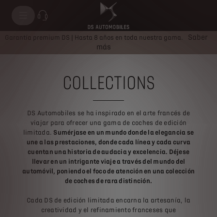
Saber
Garantía premium DS | Hasta 8 años en toda nuestra gama.
más
COLLECTIONS
DS Automobiles se ha inspirado en el arte francés de
viajar para ofrecer una gama de coches de edición
limitada.
Sumérjase en un mundo donde la elegancia se
une a las prestaciones, donde cada línea y cada curva
cuentan una historia de audacia y excelencia. Déjese
llevar en un intrigante viaje a través del mundo del
automóvil, poniendo el foco de atención en una colección
de coches de rara distinción.
Cada DS de edición limitada encarna la artesanía, la
creatividad y el refinamiento franceses que