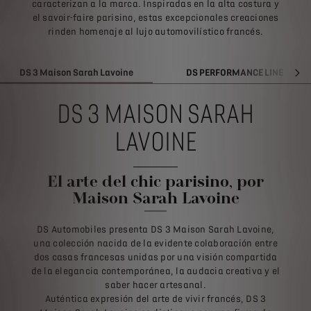
caracterizan a la marca. Inspiradas en la alta costura y
el savoir-faire parisino, estas excepcionales creaciones
rinden homenaje al lujo automovilístico francés.
DS 3 Maison Sarah Lavoine
DS PERFORMANCE LINE
SI
DS 3 MAISON SARAH
LAVOINE
El arte del chic parisino, por
Maison Sarah Lavoine
DS Automobiles presenta DS 3 Maison Sarah Lavoine,
una colección nacida de la evidente colaboración entre
dos casas francesas unidas por una visión compartida
de la elegancia contemporánea, la audacia creativa y el
saber hacer artesanal.
Auténtica expresión del arte de vivir francés, DS 3