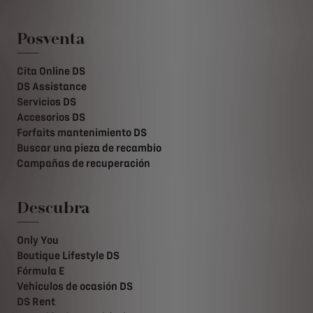
Posventa
Cita Online DS
DS Assistance
Servicios DS
Accesorios DS
Forfaits mantenimiento DS
Buscar una pieza de recambio
Campañas de recuperación
Descubra
Only You
Boutique Lifestyle DS
Fórmula E
Vehiculos de ocasión DS
DS Rent