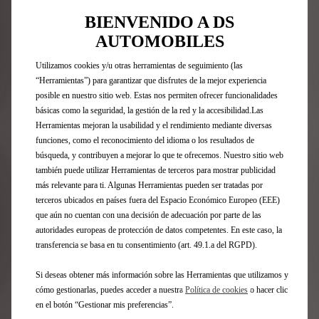
BIENVENIDO A DS
Descúbralo
AUTOMOBILES
Utilizamos cookies y/u otras herramientas de seguimiento (las
“Herramientas”) para garantizar que disfrutes de la mejor experiencia
posible en nuestro sitio web. Estas nos permiten ofrecer funcionalidades
básicas como la seguridad, la gestión de la red y la accesibilidad.Las
Suscríbase a nuestra newsletter
Herramientas mejoran la usabilidad y el rendimiento mediante diversas
funciones, como el reconocimiento del idioma o los resultados de
búsqueda, y contribuyen a mejorar lo que te ofrecemos. Nuestro sitio web
también puede utilizar Herramientas de terceros para mostrar publicidad
Gama DS
más relevante para ti. Algunas Herramientas pueden ser tratadas por
terceros ubicados en países fuera del Espacio Económico Europeo (EEE)
Vehículos 100% eléctricos
que aún no cuentan con una decisión de adecuación por parte de las
Vehículos híbridos enchufables
autoridades europeas de protección de datos competentes. En este caso, la
Vehículos híbridos autorrecargables
transferencia se basa en tu consentimiento (art. 49.1.a del RGPD).
SUV
Berlinas
Si deseas obtener más información sobre las Herramientas que utilizamos y
Ediciones limitadas
cómo gestionarlas, puedes acceder a nuestra
Política de cookies
o hacer clic
DS 3
en el botón “Gestionar mis preferencias”.
Nº4