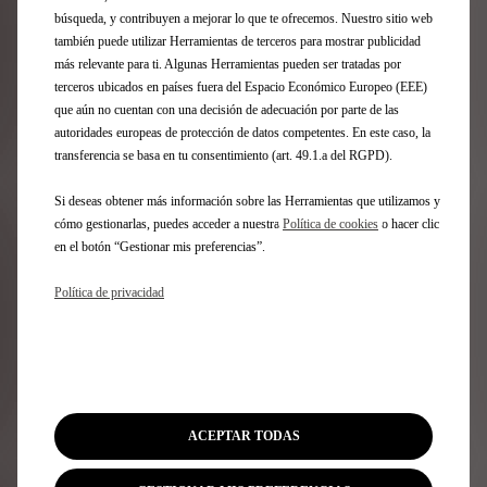
búsqueda, y contribuyen a mejorar lo que te ofrecemos. Nuestro sitio web
también puede utilizar Herramientas de terceros para mostrar publicidad
SISTEMA DE SONIDO FOCAL ELECTRA®
más relevante para ti. Algunas Herramientas pueden ser tratadas por
terceros ubicados en países fuera del Espacio Económico Europeo (EEE)
que aún no cuentan con una decisión de adecuación por parte de las
autoridades europeas de protección de datos competentes. En este caso, la
transferencia se basa en tu consentimiento (art. 49.1.a del RGPD).
Si deseas obtener más información sobre las Herramientas que utilizamos y
cómo gestionarlas, puedes acceder a nuestra
Política de cookies
o hacer clic
en el botón “Gestionar mis preferencias”.
Política de privacidad
ELECTRA 3D BY FOCAL
ACEPTAR TODAS