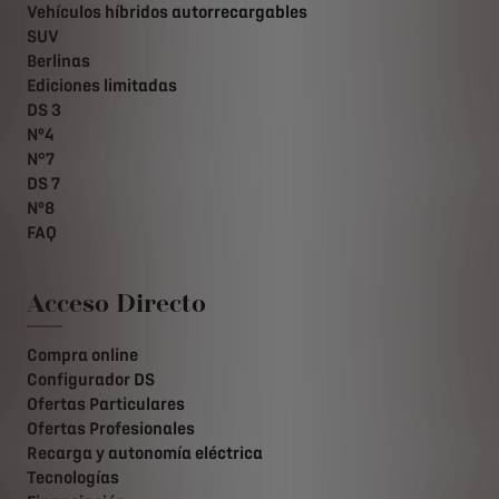
Vehículos híbridos autorrecargables
SUV
Berlinas
Ediciones limitadas
DS 3
Nº4
N°7
DS 7
Nº8
FAQ
Acceso Directo
Compra online
Configurador DS
Ofertas Particulares
Ofertas Profesionales
Recarga y autonomía eléctrica
Tecnologías