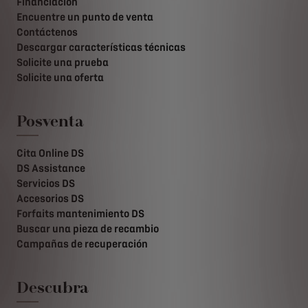
Financiación
Encuentre un punto de venta
Contáctenos
Descargar características técnicas
Solicite una prueba
Solicite una oferta
Posventa
Cita Online DS
DS Assistance
Servicios DS
Accesorios DS
Forfaits mantenimiento DS
Buscar una pieza de recambio
Campañas de recuperación
Descubra