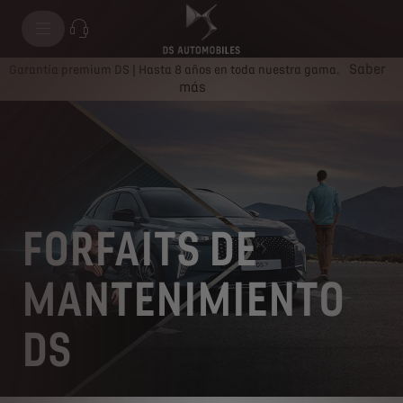
Saber
Garantía premium DS | Hasta 8 años en toda nuestra gama.
más
FORFAITS DE
MANTENIMIENTO
DS