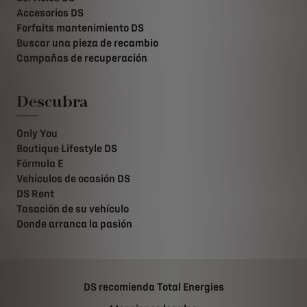
Accesorios DS
Forfaits mantenimiento DS
Buscar una pieza de recambio
Campañas de recuperación
Descubra
Only You
Boutique Lifestyle DS
Fórmula E
Vehiculos de ocasión DS
DS Rent
Tasación de su vehículo
Donde arranca la pasión
DS recomienda Total Energies