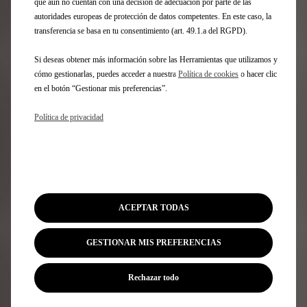
que aún no cuentan con una decisión de adecuación por parte de las
autoridades europeas de protección de datos competentes. En este caso, la
transferencia se basa en tu consentimiento (art. 49.1.a del RGPD).
Si deseas obtener más información sobre las Herramientas que utilizamos y
cómo gestionarlas, puedes acceder a nuestra
Política de cookies
o hacer clic
en el botón “Gestionar mis preferencias”.
FORFAIT DE
AMORTIGUADORES
Política de privacidad
Más informaciones sobre el forfait
ACEPTAR TODAS
GESTIONAR MIS PREFERENCIAS
Rechazar todo