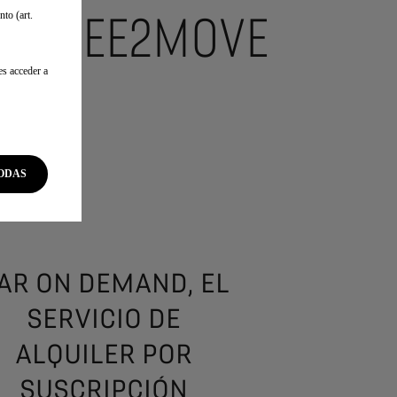
DE FREE2MOVE
to (art.
es acceder a
frecemos:
ODAS
eses
AR ON DEMAND, EL
SERVICIO DE
ALQUILER POR
SUSCRIPCIÓN