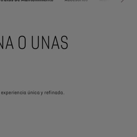
SIGUIE
ANA O UNAS
 experiencia única y refinada.