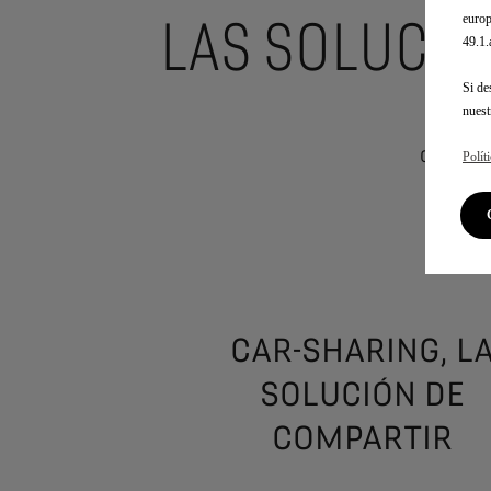
LAS SOLUCIO
europ
49.1
Si de
nues
Cada nec
Polít
- C
CAR-SHARING, L
SOLUCIÓN DE
COMPARTIR