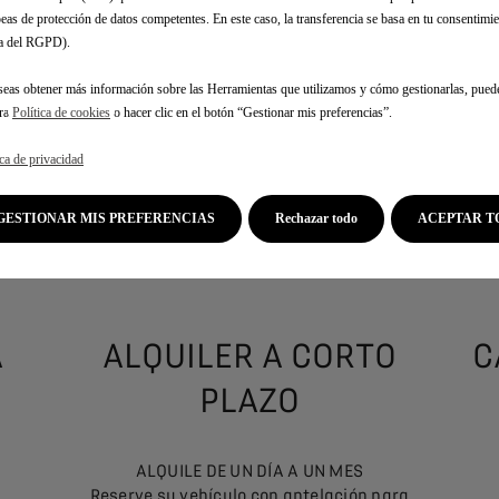
NES DE MOVILIDAD 
eas de protección de datos competentes. En este caso, la transferencia se basa en tu consentimien
.a del RGPD).
seas obtener más información sobre las Herramientas que utilizamos y cómo gestionarlas, pued
tra
Política de cookies
o hacer clic en el botón “Gestionar mis preferencias”.
esidad de viaje está cubierta por la gama de servicios que le o
ica de privacidad
- CAR-SHARING: de un minuto a varios días
- ALQUILER A CORTO PLAZO: de un día a un mes
GESTIONAR MIS PREFERENCIAS
Rechazar todo
ACEPTAR T
AR ON DEMAND (ALQUILER CON SUSCRIPCIÓN): de un mes a 24 m
A
ALQUILER A CORTO
C
PLAZO
ALQUILE DE UN DÍA A UN MES
Reserve su vehículo con antelación para