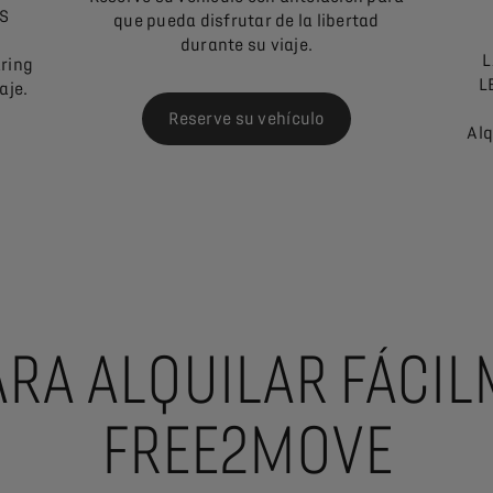
AS
que pueda disfrutar de la libertad
durante su viaje.
L
ring
L
aje.
Reserve su vehículo
Alq
ARA ALQUILAR FÁCI
FREE2MOVE