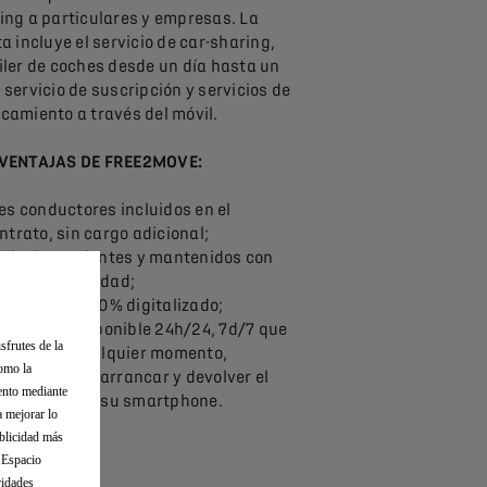
ing a particulares y empresas. La
ta incluye el servicio de car-sharing,
iler de coches desde un día hasta un
 servicio de suscripción y servicios de
camiento a través del móvil.
 VENTAJAS DE FREE2MOVE:
es conductores incluidos en el
ntrato, sin cargo adicional;
hículos recientes y mantenidos con
cha regularidad;
 recorrido 100% digitalizado;
 servicio disponible 24h/24, 7d/7 que
sfrutes de la
rmite, en cualquier momento,
como la
servar, abrir, arrancar y devolver el
iento mediante
hículo desde su smartphone.
a mejorar lo
ublicidad más
l Espacio
ridades