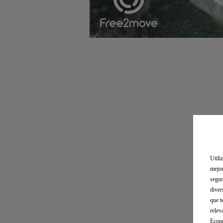
Utili
mejor
segur
diver
que t
relev
Econó