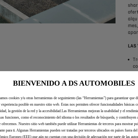
shar
ofer
alqu
mes,
apar
LAS
Tr
co
Ve
mu
BIENVENIDO A DS AUTOMOBILES
Un
Un
zamos cookies y/u otras herramientas de seguimiento (las “Herramientas”) para garantizar que di
pe
 experiencia posible en nuestro sitio web. Estas nos permiten ofrecer funcionalidades básicas 
re
idad, la gestión de la red y la accesibilidad.Las Herramientas mejoran la usabilidad y el rendim
ve
sas funciones, como el reconocimiento del idioma o los resultados de búsqueda, y contribuyen 
e ofrecemos. Nuestro sitio web también puede utilizar Herramientas de terceros para mostrar p
ante para ti. Algunas Herramientas pueden ser tratadas por terceros ubicados en países fuera de
mico Europeo (EEE) que aún no cuentan con una decisión de adecuación por parte de las auto