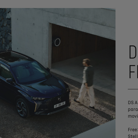
D
F
DS A
para
movi
Free
Stel