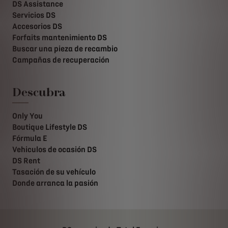
DS Assistance
Servicios DS
Accesorios DS
Forfaits mantenimiento DS
Buscar una pieza de recambio
Campañas de recuperación
Descubra
Only You
Boutique Lifestyle DS
Fórmula E
Vehiculos de ocasión DS
DS Rent
Tasación de su vehículo
Donde arranca la pasión