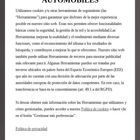
Utilizamos cookies y/u otras herramientas de seguimiento (las
Suscríbase a nuestra newsletter
“Herramientas”) para garantizar que disfrutes de la mejor experiencia
posible en nuestro sitio web. Estas nos permiten ofrecer funcionalidades
básicas como la seguridad, la gestión de la red y la accesibilidad.Las
Herramientas mejoran la usabilidad y el rendimiento mediante diversas
Gama DS
funciones, como el reconocimiento del idioma o los resultados de
búsqueda, y contribuyen a mejorar lo que te ofrecemos. Nuestro sitio web
Vehículos 100% eléctricos
también puede utilizar Herramientas de terceros para mostrar publicidad
Vehículos híbridos enchufables
más relevante para ti. Algunas Herramientas pueden ser tratadas por
Vehículos híbridos autorrecargables
terceros ubicados en países fuera del Espacio Económico Europeo (EEE)
SUV
que aún no cuentan con una decisión de adecuación por parte de las
Berlinas
autoridades europeas de protección de datos competentes. En este caso, la
transferencia se basa en tu consentimiento (art. 49.1.a del RGPD).
Ediciones limitadas
DS 3
Si deseas obtener más información sobre las Herramientas que utilizamos y
Nº4
cómo gestionarlas, puedes acceder a nuestra
Política de cookies
o hacer clic
N°7
en el botón “Gestionar mis preferencias”.
DS 7
Nº8
Política de privacidad
FAQ