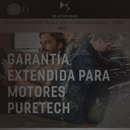
Saber
Garantía premium DS | Hasta 8 años en toda nuestra gama.
más
GARANTÍA
EXTENDIDA PARA
MOTORES
PURETECH