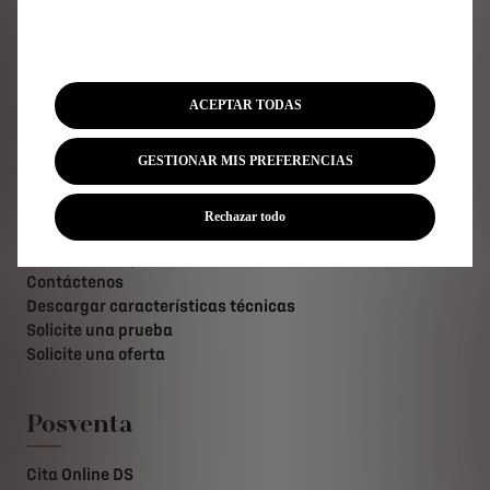
Acceso Directo
Compra online
ACEPTAR TODAS
Configurador DS
Ofertas Particulares
Ofertas Profesionales
GESTIONAR MIS PREFERENCIAS
Recarga y autonomía eléctrica
Tecnologías
Rechazar todo
Financiación
Encuentre un punto de venta
Contáctenos
Descargar características técnicas
Solicite una prueba
Solicite una oferta
Posventa
Cita Online DS