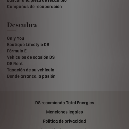
Buscar una pieza de recambio
Campañas de recuperación
Descubra
Only You
Boutique Lifestyle DS
Fórmula E
Vehiculos de ocasión DS
DS Rent
Tasación de su vehículo
Donde arranca la pasión
DS recomienda Total Energies
Menciones legales
Politica de privacidad