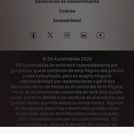
Declaración de consentimiento
Cookies
Accesibilidad
DS Automobiles 2026
DS Automobiles se esforzará razonablemente por
garantizar que el contenido de esta Página sea preciso
y esté actualizado, pero no acepta ninguna
responsabilidad por reclamaciones o pérdidas
derivadas de la confianza en el contenido de la Página.
Parte de la información contenida en este Sitio puede
no ser correcta debido a los cambios en el producto que
pueden haber ocurrido desde su lanzamiento. Algunos
de los equipos descritos o mostrados pueden estar
disponibles sólo en determinados países o pueden
estar disponibles sólo con un coste adicional. DS
Automobiles se reserva el derecho de cambiar las
especificaciones del producto en cualquier momento.