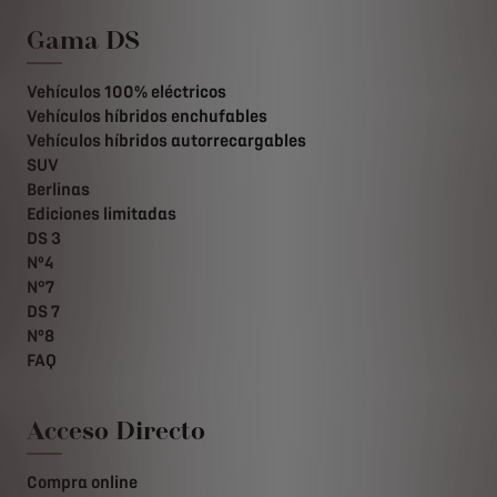
Gama DS
Vehículos 100% eléctricos
Vehículos híbridos enchufables
Vehículos híbridos autorrecargables
SUV
Berlinas
Ediciones limitadas
DS 3
Nº4
N°7
DS 7
Nº8
FAQ
Acceso Directo
Compra online