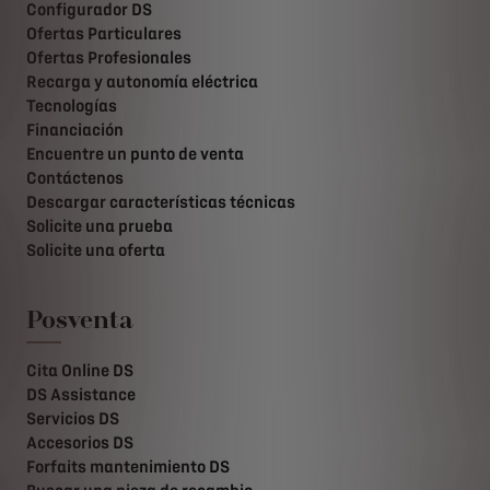
Configurador DS
Ofertas Particulares
Ofertas Profesionales
Recarga y autonomía eléctrica
Tecnologías
Financiación
Encuentre un punto de venta
Contáctenos
Descargar características técnicas
Solicite una prueba
Solicite una oferta
Posventa
Cita Online DS
DS Assistance
Servicios DS
Accesorios DS
Forfaits mantenimiento DS