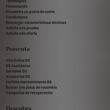
Tecnologías
Financiación
Encuentre un punto de venta
Contáctenos
Descargar características técnicas
Solicite una prueba
Solicite una oferta
Posventa
Cita Online DS
DS Assistance
Servicios DS
Accesorios DS
Forfaits mantenimiento DS
Buscar una pieza de recambio
Campañas de recuperación
Descubra