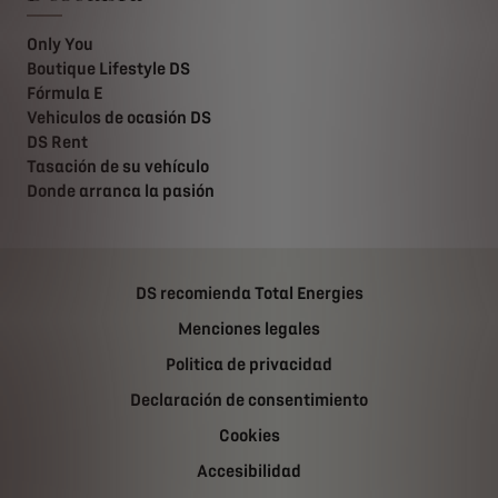
Only You
Boutique Lifestyle DS
Fórmula E
Vehiculos de ocasión DS
DS Rent
Tasación de su vehículo
Donde arranca la pasión
DS recomienda Total Energies
Menciones legales
Politica de privacidad
Declaración de consentimiento
Cookies
Accesibilidad