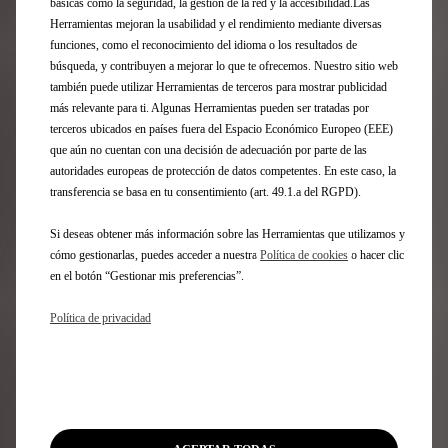
básicas como la seguridad, la gestión de la red y la accesibilidad.Las
PAQUETE DE MONTAJE Y
Herramientas mejoran la usabilidad y el rendimiento mediante diversas
EQUILIBRADO
funciones, como el reconocimiento del idioma o los resultados de
búsqueda, y contribuyen a mejorar lo que te ofrecemos. Nuestro sitio web
Descubra nuestro paquete de montaje y equilibrado de
también puede utilizar Herramientas de terceros para mostrar publicidad
neumáticos, así como nuestros consejos para una
más relevante para ti. Algunas Herramientas pueden ser tratadas por
conducción segura
terceros ubicados en países fuera del Espacio Económico Europeo (EEE)
que aún no cuentan con una decisión de adecuación por parte de las
autoridades europeas de protección de datos competentes. En este caso, la
Descubra nuestros paquetes
transferencia se basa en tu consentimiento (art. 49.1.a del RGPD).
Si deseas obtener más información sobre las Herramientas que utilizamos y
cómo gestionarlas, puedes acceder a nuestra
Política de cookies
o hacer clic
en el botón “Gestionar mis preferencias”.
Política de privacidad