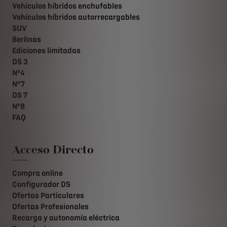
Vehículos híbridos enchufables
Vehículos híbridos autorrecargables
SUV
Berlinas
Ediciones limitadas
DS 3
Nº4
N°7
DS 7
Nº8
FAQ
Acceso Directo
Compra online
Configurador DS
Ofertas Particulares
Ofertas Profesionales
Recarga y autonomía eléctrica