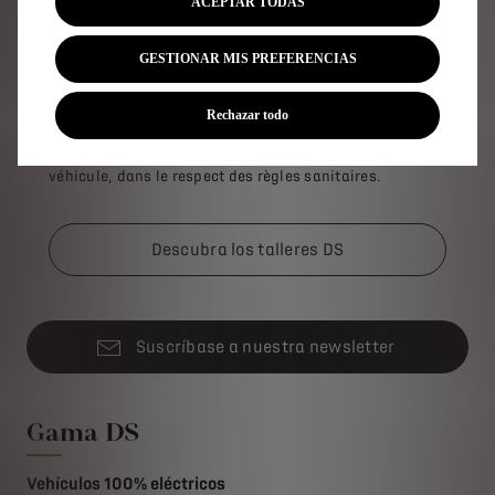
ACEPTAR TODAS
GESTIONAR MIS PREFERENCIAS
CITA EN EL TALLER
Rechazar todo
Sélectionnez l'atelier le plus proche et bénéficiez de
l'expertise DS pour assurer la maintenance de votre
véhicule, dans le respect des règles sanitaires.
Descubra los talleres DS
Suscríbase a nuestra newsletter
Gama DS
Vehículos 100% eléctricos