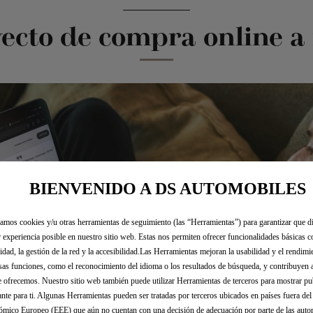
ecto de compra online 
BIENVENIDO A DS AUTOMOBILES
zamos cookies y/u otras herramientas de seguimiento (las “Herramientas”) para garantizar que di
 experiencia posible en nuestro sitio web. Estas nos permiten ofrecer funcionalidades básicas 
idad, la gestión de la red y la accesibilidad.Las Herramientas mejoran la usabilidad y el rendim
sas funciones, como el reconocimiento del idioma o los resultados de búsqueda, y contribuyen 
e ofrecemos. Nuestro sitio web también puede utilizar Herramientas de terceros para mostrar p
ante para ti. Algunas Herramientas pueden ser tratadas por terceros ubicados en países fuera de
mico Europeo (EEE) que aún no cuentan con una decisión de adecuación por parte de las auto