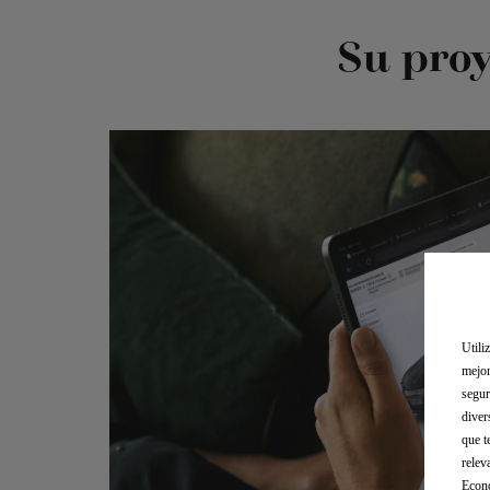
Su proy
Utili
mejor
segur
diver
que t
relev
Econó