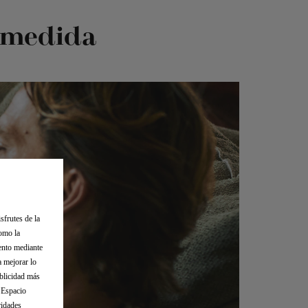
a medida
sfrutes de la
como la
iento mediante
a mejorar lo
ublicidad más
l Espacio
ridades