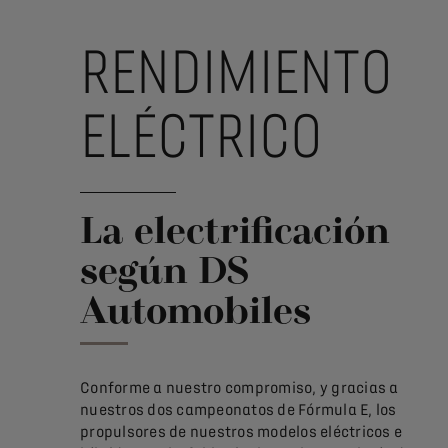
RENDIMIENTO
ELÉCTRICO
La electrificación
según DS
Automobiles
Conforme a nuestro compromiso, y gracias a
nuestros dos campeonatos de Fórmula E, los
propulsores de nuestros modelos eléctricos e