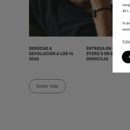
europ
49.1
Si de
nues
Polít
DERECHO A
ENTREGA EN SU DS
DEVOLUCIÓN A LOS 14
STORE O EN SU
DÍAS
DOMICILIO
Saber más