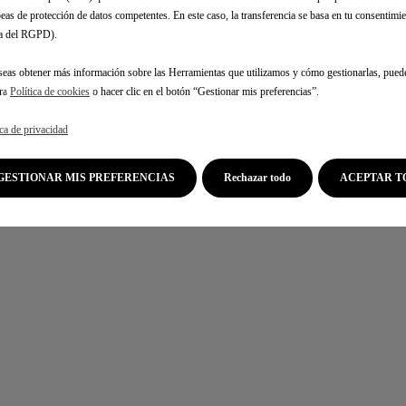
eas de protección de datos competentes. En este caso, la transferencia se basa en tu consentimien
.a del RGPD).
seas obtener más información sobre las Herramientas que utilizamos y cómo gestionarlas, pued
tra
Política de cookies
o hacer clic en el botón “Gestionar mis preferencias”.
ica de privacidad
TASACIÓN Y
ACOMPAÑAMIENTO
RECOMPRA DE SU
TELEFÓNICO EN EL 91
GESTIONAR MIS PREFERENCIAS
Rechazar todo
ACEPTAR T
VEHÍCULO ACTUAL
585 19 55 (L-V DE 11H
A 20H)