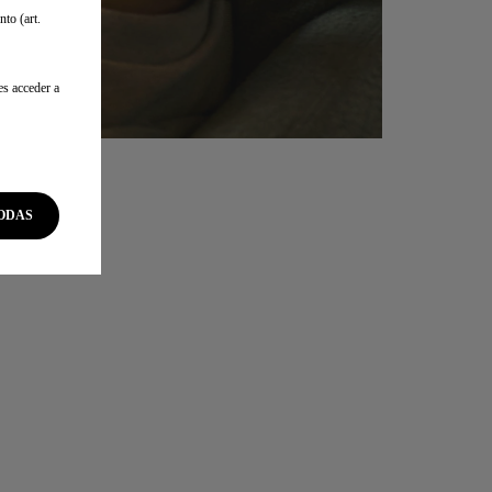
to (art.
es acceder a
ODAS