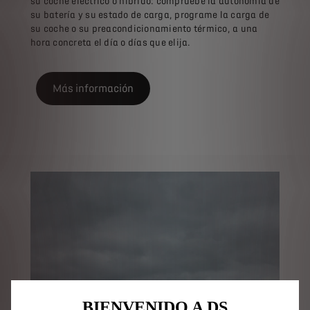
su coche eléctrico o híbrido: compruebe la autonomía de
su batería y su estado de carga, programe la carga de
su coche o su preacondicionamiento térmico, a una
hora concreta el día o días que elija.
Más información
BIENVENIDO A DS