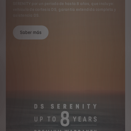
Vea los detalles al final de la página.
SERENITY por un período de hasta 8 años, que incluye:
vehículo de cortesía DS, garantía extendida completa y
asistencia DS.
Saber más