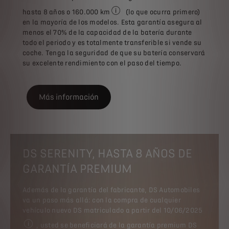
hasta 8 años o 160.000 km
(lo que ocurra primero)
La información facilitada es merame
en la mayoría de los modelos. Esta garantía asegura al
menos el 70% de la capacidad de la batería durante
todo el periodo y es totalmente transferible si vende su
coche. Tenga la seguridad de que su batería conservará
su excelente rendimiento con el paso del tiempo.
Más información
DS SERENITY, HASTA 8 AÑOS DE
GARANTÍA PREMIUM
Además de la garantía del fabricante, DS Automobiles
va un paso más allá: con la compra de cualquier
vehículo nuevo DS matriculado a partir del 10/06/2025
, usted se beneficiará de la garantía premium DS