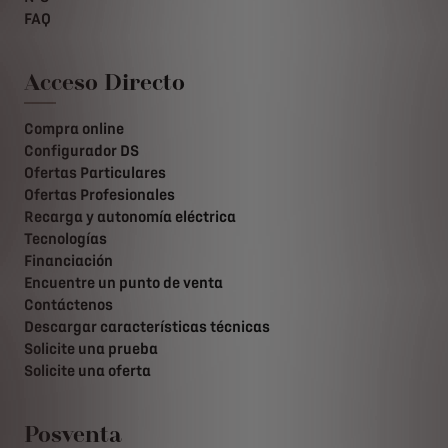
FAQ
Acceso Directo
Compra online
Configurador DS
Ofertas Particulares
Ofertas Profesionales
Recarga y autonomía eléctrica
Tecnologías
Financiación
Encuentre un punto de venta
Contáctenos
Descargar características técnicas
Solicite una prueba
Solicite una oferta
Posventa