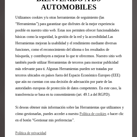
AUTOMOBILES
Utilizamos cookies y/u otras herramientas de seguimiento (las
“Herramientas”) para garantizar que disfrutes de la mejor experiencia
posible en nuestro sitio web. Estas nos permiten ofrecer funcionalidades
básicas como la seguridad, la gestión de la red y la accesibilidad.Las
Herramientas mejoran la usabilidad y el rendimiento mediante diversas
funciones, como el reconocimiento del idioma o los resultados de
búsqueda, y contribuyen a mejorar lo que te ofrecemos. Nuestro sitio web
Viaje sin límites
también puede utilizar Herramientas de terceros para mostrar publicidad
más relevante para ti. Algunas Herramientas pueden ser tratadas por
Confíe en una amplia red de puntos de recarga públicos
terceros ubicados en países fuera del Espacio Económico Europeo (EEE)
en toda Europa.
que aún no cuentan con una decisión de adecuación por parte de las
autoridades europeas de protección de datos competentes. En este caso, la
Estación de carga privada o en el lugar de trabajo
transferencia se basa en tu consentimiento (art. 49.1.a del RGPD).
Instalado en aparcamientos o garajes de empresa, el
punto de recarga privado también permite a los
Si deseas obtener más información sobre las Herramientas que utilizamos y
empleados cargar su coche eléctrico de forma rápida y
cómo gestionarlas, puedes acceder a nuestra
Política de cookies
o hacer clic
segura durante sus horas de trabajo.
en el botón “Gestionar mis preferencias”.
Política de privacidad