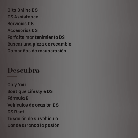
Cita Online DS
DS Assistance
Servicios DS
Accesorios DS
Forfaits mantenimiento DS
Buscar una pieza de recambio
Campañas de recuperación
Descubra
Only You
Boutique Lifestyle DS
Fórmula E
Vehiculos de ocasión DS
DS Rent
Tasación de su vehículo
Donde arranca la pasión