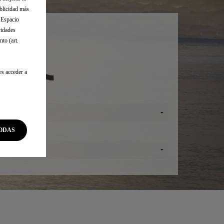
ublicidad más
l Espacio
ridades
to (art.
es acceder a
lo
ODAS
ión