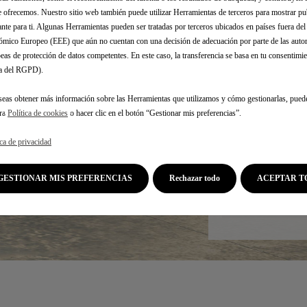
e ofrecemos. Nuestro sitio web también puede utilizar Herramientas de terceros para mostrar p
ante para ti. Algunas Herramientas pueden ser tratadas por terceros ubicados en países fuera de
mico Europeo (EEE) que aún no cuentan con una decisión de adecuación por parte de las auto
eas de protección de datos competentes. En este caso, la transferencia se basa en tu consentimien
.a del RGPD).
seas obtener más información sobre las Herramientas que utilizamos y cómo gestionarlas, pued
tra
Política de cookies
o hacer clic en el botón “Gestionar mis preferencias”.
Seleccione su mode
ica de privacidad
GESTIONAR MIS PREFERENCIAS
Rechazar todo
ACEPTAR T
Elija una motorizac