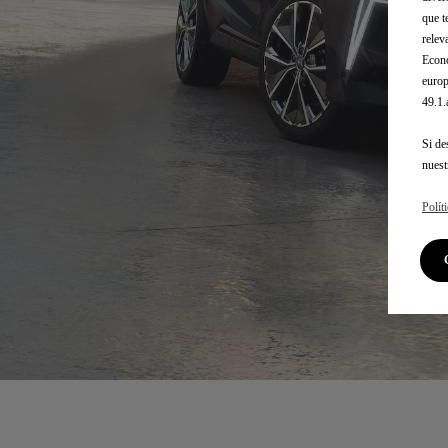
que t
relev
Econó
europ
49.1
Si de
nues
Polít