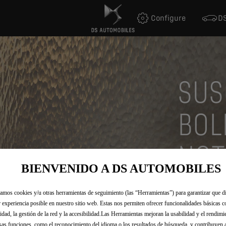
Configure
DS
SUS
BOL
NOT
BIENVENIDO A DS AUTOMOBILES
zamos cookies y/u otras herramientas de seguimiento (las “Herramientas”) para garantizar que di
 experiencia posible en nuestro sitio web. Estas nos permiten ofrecer funcionalidades básicas 
Regístrese ah
idad, la gestión de la red y la accesibilidad.Las Herramientas mejoran la usabilidad y el rendim
apertura de p
sas funciones, como el reconocimiento del idioma o los resultados de búsqueda, y contribuyen 