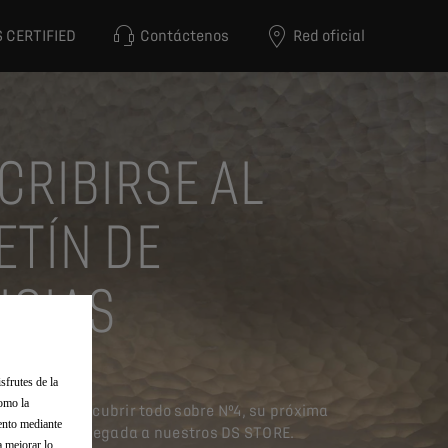
 CERTIFIED
Contáctenos
Red oficial
CRIBIRSE AL
ETÍN DE
ICIAS
sfrutes de la
como la
ora para descubrir todo sobre Nº4, su próxima
iento mediante
edidos y su llegada a nuestros DS STORE.
a mejorar lo