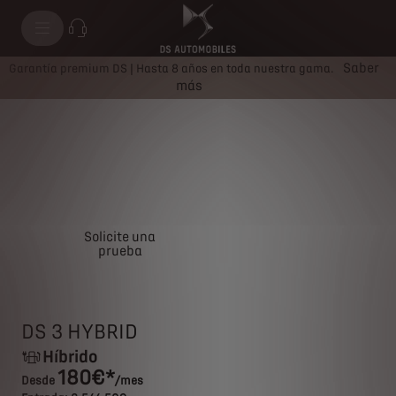
DS 3 HYBRID
Saber
Garantía premium DS | Hasta 8 años en toda nuestra gama.
más
Solicite una
Solicite una oferta
prueba
DS 3 HYBRID
Híbrido
180€*
Desde
/mes