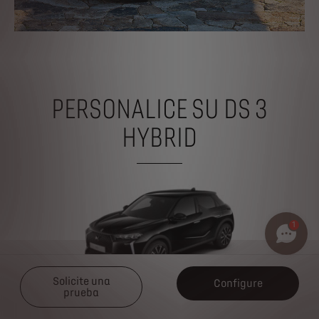
PERSONALICE SU DS 3
HYBRID
1
SIGUI
Solicite una
Configure
prueba