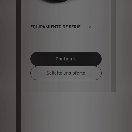
EQUIPAMIENTO DE SERIE
EQUIP
Configure
rie
Solicite una oferta
O de
ada
s