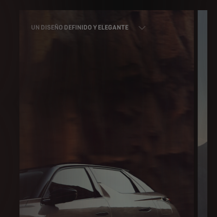
UN DISEÑO DEFINIDO Y ELEGANTE
P