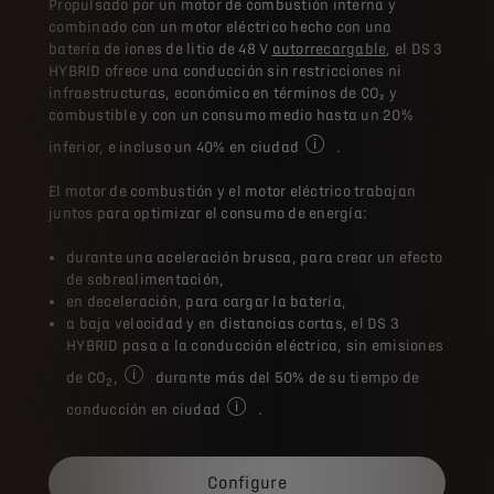
Propulsado por un motor de combustión interna y
combinado con un motor eléctrico hecho con una
batería de iones de litio de 48 V
autorrecargable
, el DS 3
HYBRID ofrece una conducción sin restricciones ni
infraestructuras, económico en términos de CO₂ y
combustible y con un consumo medio hasta un 20%
inferior, e incluso un 40% en ciudad
.
De media, en comparación co
El motor de combustión y el motor eléctrico trabajan
juntos para optimizar el consumo de energía:
durante una aceleración brusca, para crear un efecto
de sobrealimentación,
en deceleración, para cargar la batería,
a baja velocidad y en distancias cortas, el DS 3
HYBRID pasa a la conducción eléctrica, sin emisiones
de CO
,
durante más del 50% de su tiempo de
2
Durante la conducción.
conducción en ciudad
.
El tiempo de conducción eléctrica pued
Configure