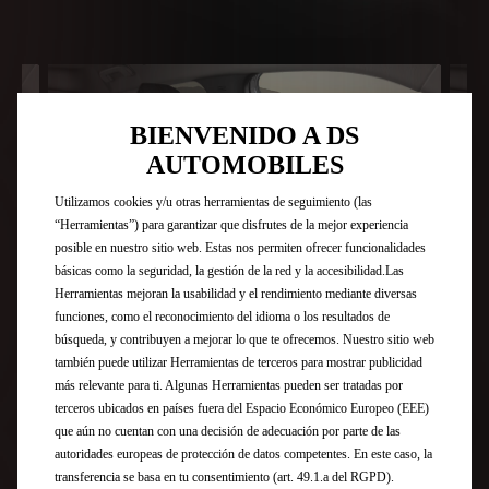
BIENVENIDO A DS
AUTOMOBILES
Utilizamos cookies y/u otras herramientas de seguimiento (las
“Herramientas”) para garantizar que disfrutes de la mejor experiencia
posible en nuestro sitio web. Estas nos permiten ofrecer funcionalidades
básicas como la seguridad, la gestión de la red y la accesibilidad.Las
Herramientas mejoran la usabilidad y el rendimiento mediante diversas
funciones, como el reconocimiento del idioma o los resultados de
búsqueda, y contribuyen a mejorar lo que te ofrecemos. Nuestro sitio web
también puede utilizar Herramientas de terceros para mostrar publicidad
más relevante para ti. Algunas Herramientas pueden ser tratadas por
terceros ubicados en países fuera del Espacio Económico Europeo (EEE)
que aún no cuentan con una decisión de adecuación por parte de las
autoridades europeas de protección de datos competentes. En este caso, la
LA SUTILEZA DEL INTERIOR DE CUERO GRANULADO BASALT
ELEG
transferencia se basa en tu consentimiento (art. 49.1.a del RGPD).
BLACK
CRIO