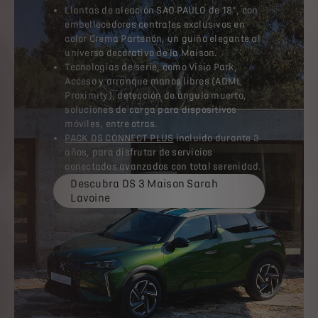
Llantas de aleación SAO PAULO de 18”, con
embellecedores centrales exclusivos en
color Crema Partenón, un guiño elegante al
universo decorativo de la Maison.
Tecnologías de serie, como Visio Park,
Acceso y arranque manos libres (ADML
Proximity), detección de ángulo muerto,
soluciones de carga para dispositivos
móviles, entre otras.
PACK DS CONNECT PLUS
incluido durante 3
años, para disfrutar de servicios
conectados avanzados con total serenidad.
Descubra DS 3 Maison Sarah
Lavoine