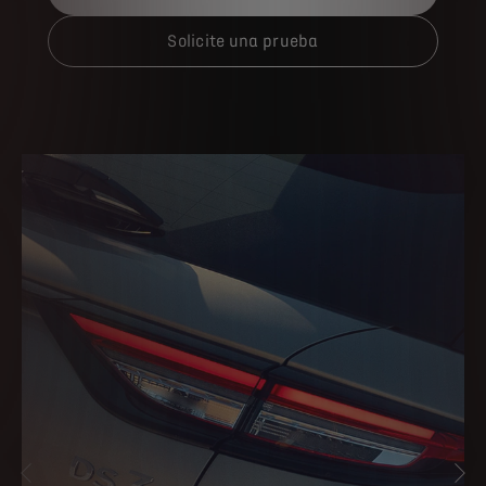
Solicite una prueba
ANTERIOR
SIG