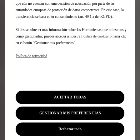
que aún no cuentan con una decisión de adecuación por parte de las
autoridades europeas de protección de datos competentes. En este caso, la
Suscríbase a nuestra newsletter
transferencia se basa en tu consentimiento (art. 49.1.a del RGPD).
Si deseas obtener más información sobre las Herramientas que utilizamos y
Gama DS
cómo gestionarlas, puedes acceder a nuestra
Política de cookies
o hacer clic
en el botón “Gestionar mis preferencias”.
Vehículos 100% eléctricos
Política de privacidad
Vehículos híbridos enchufables
Vehículos híbridos autorrecargables
SUV
Berlinas
Ediciones limitadas
DS 3
ACEPTAR TODAS
Nº4
N°7
DS 7
GESTIONAR MIS PREFERENCIAS
Nº8
FAQ
Rechazar todo