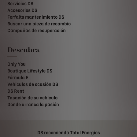
Servicios DS
Accesorios DS
Forfaits mantenimiento DS
Buscar una pieza de recambio
Campañas de recuperación
Descubra
Only You
Boutique Lifestyle DS
Fórmula E
Vehiculos de ocasión DS
DS Rent
Tasación de su vehículo
Donde arranca la pasión
DS recomienda Total Energies