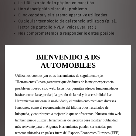
La URL exacta de la página en cuestión
Una descripción clara del problema
El navegador y el sistema operativo utilizados
Cualquier tecnología de asistencia utilizada (p. ej.,
lector de pantalla NVDA, VoiceOver, etc.)
Nos comprometemos a responder lo antes posible.
RECURSO
BIENVENIDO A DS
AUTOMOBILES
Stellantis se compromete a garantizar la accesibilidad
de sus sitios web conforme a la normativa vigente en
Utilizamos cookies y/u otras herramientas de seguimiento (las
materia de accesibilidad de productos y servicios. En
caso de detectar cualquier dificultad de acceso a los
“Herramientas”) para garantizar que disfrutes de la mejor experiencia
contenidos, los usuarios pueden comunicarlo a través
posible en nuestro sitio web. Estas nos permiten ofrecer funcionalidades
de
accesibilidad-dsautomobiles@stellantis.com
,
básicas como la seguridad, la gestión de la red y la accesibilidad.Las
indicando la URL afectada y una descripción del
Herramientas mejoran la usabilidad y el rendimiento mediante diversas
problema, con el fin de que pueda ser evaluado y, en su
funciones, como el reconocimiento del idioma o los resultados de
caso, corregido.
búsqueda, y contribuyen a mejorar lo que te ofrecemos. Nuestro sitio web
también puede utilizar Herramientas de terceros para mostrar publicidad
más relevante para ti. Algunas Herramientas pueden ser tratadas por
terceros ubicados en países fuera del Espacio Económico Europeo (EEE)