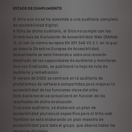
ESTADO DE CUMPLIMIENTO
El Sitio aún no se ha sometido a una auditoría completa
de accesibilidad digital.
A falta de dicha auditoría, el Sitio no cumple con las
Directrices de Evaluación de Accesibilidad Web (RAWeb
1), ni con la norma europea EN 301 549 V3.2.1, en la que
se basa la Directiva Europea de Accesibilidad.
Actualmente se está llevando a cabo una revisión
detallada de las capacidades de auditoría y monitoreo.
Una vez finalizada, se publicará la hoja de ruta de
auditoría y remediación.
El verano de 2025 se centrará en la auditoría de
plataformas de software compartidas para mejorar la
accesibilidad de las funciones clave del sitio.
Esta declaración se actualizará en función de los
resultados de dicha evaluación.
Tras esta auditoría, se elaborará un plan de
accesibilidad plurianual específico para el Sitio web
También se está elaborando un plan maestro de
accesibilidad para todo el grupo, que abarca todos los
servicios digitales.