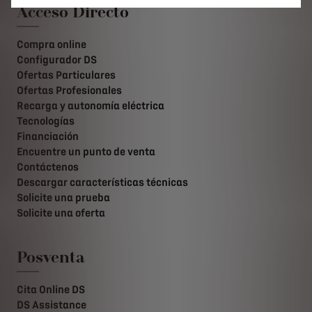
Acceso Directo
Compra online
Configurador DS
Ofertas Particulares
Ofertas Profesionales
Recarga y autonomía eléctrica
Tecnologías
Financiación
Encuentre un punto de venta
Contáctenos
Descargar características técnicas
Solicite una prueba
Solicite una oferta
Posventa
Cita Online DS
DS Assistance