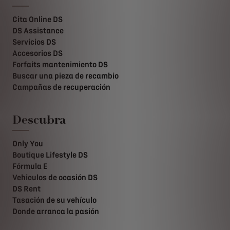
Cita Online DS
DS Assistance
Servicios DS
Accesorios DS
Forfaits mantenimiento DS
Buscar una pieza de recambio
Campañas de recuperación
Descubra
Only You
Boutique Lifestyle DS
Fórmula E
Vehiculos de ocasión DS
DS Rent
Tasación de su vehículo
Donde arranca la pasión