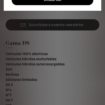
ELIJA UN VEHÍCULO DS PARA SU NEGOCIO
Suscríbase a nuestra newsletter
Gama DS
Vehículos 100% eléctricos
Vehículos híbridos enchufables
Vehículos híbridos autorrecargables
SUV
Berlinas
Ediciones limitadas
DS 3
Nº4
N°7
DS 7