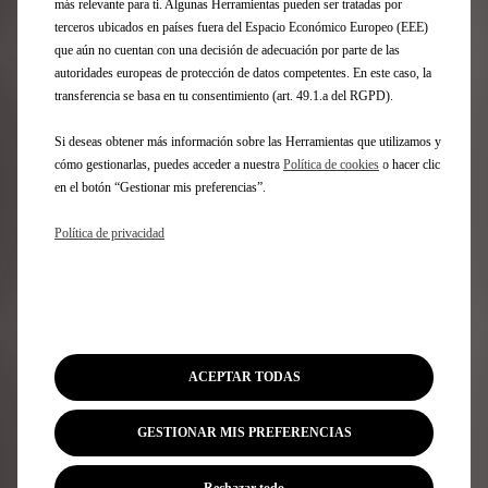
más relevante para ti. Algunas Herramientas pueden ser tratadas por
PROFESIONALES
terceros ubicados en países fuera del Espacio Económico Europeo (EEE)
que aún no cuentan con una decisión de adecuación por parte de las
autoridades europeas de protección de datos competentes. En este caso, la
transferencia se basa en tu consentimiento (art. 49.1.a del RGPD).
ELIJA LA GAMA DE SU
Si deseas obtener más información sobre las Herramientas que utilizamos y
VEHÍCULO
cómo gestionarlas, puedes acceder a nuestra
Política de cookies
o hacer clic
en el botón “Gestionar mis preferencias”.
PREGUNTAS FRECUENTES
Política de privacidad
¿CÓMO ELEGIR SU NUEVO VEHÍCULO?
¿QUÉ TIPO DE VEHÍCULO ELEGIR?
ACEPTAR TODAS
ELÉCTRICO, HÍBRIDO, GASOLINA O DIÉSEL: ¿QUÉ
MOTORIZACIÓN ELEGIR?
GESTIONAR MIS PREFERENCIAS
¿POR QUÉ COMPRAR UN VEHÍCULO NUEVO?
Rechazar todo