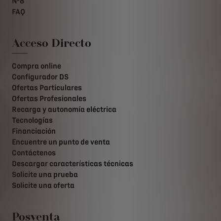
Nº8
FAQ
Acceso Directo
Compra online
Configurador DS
Ofertas Particulares
Ofertas Profesionales
Recarga y autonomía eléctrica
Tecnologías
Financiación
Encuentre un punto de venta
Contáctenos
Descargar características técnicas
Solicite una prueba
Solicite una oferta
Posventa