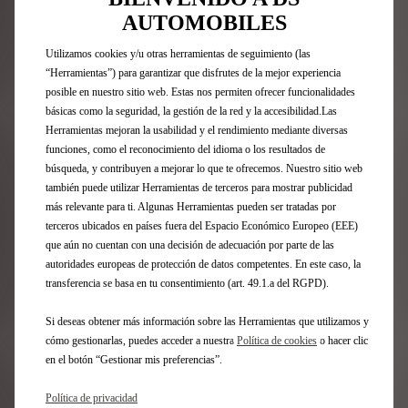
Nº8
AUTOMOBILES
FAQ
Utilizamos cookies y/u otras herramientas de seguimiento (las
Acceso Directo
“Herramientas”) para garantizar que disfrutes de la mejor experiencia
posible en nuestro sitio web. Estas nos permiten ofrecer funcionalidades
básicas como la seguridad, la gestión de la red y la accesibilidad.Las
Compra online
Herramientas mejoran la usabilidad y el rendimiento mediante diversas
Configurador DS
funciones, como el reconocimiento del idioma o los resultados de
Ofertas Particulares
búsqueda, y contribuyen a mejorar lo que te ofrecemos. Nuestro sitio web
Ofertas Profesionales
también puede utilizar Herramientas de terceros para mostrar publicidad
Recarga y autonomía eléctrica
más relevante para ti. Algunas Herramientas pueden ser tratadas por
Tecnologías
terceros ubicados en países fuera del Espacio Económico Europeo (EEE)
Financiación
que aún no cuentan con una decisión de adecuación por parte de las
Encuentre un punto de venta
autoridades europeas de protección de datos competentes. En este caso, la
Contáctenos
transferencia se basa en tu consentimiento (art. 49.1.a del RGPD).
Descargar características técnicas
Solicite una prueba
Si deseas obtener más información sobre las Herramientas que utilizamos y
Solicite una oferta
cómo gestionarlas, puedes acceder a nuestra
Política de cookies
o hacer clic
en el botón “Gestionar mis preferencias”.
Posventa
Política de privacidad