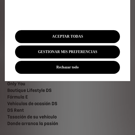
Cita Online DS
DS Assistance
Servicios DS
Accesorios DS
ACEPTAR TODAS
Forfaits mantenimiento DS
Buscar una pieza de recambio
Campañas de recuperación
GESTIONAR MIS PREFERENCIAS
Rechazar todo
Descubra
Only You
Boutique Lifestyle DS
Fórmula E
Vehiculos de ocasión DS
DS Rent
Tasación de su vehículo
Donde arranca la pasión