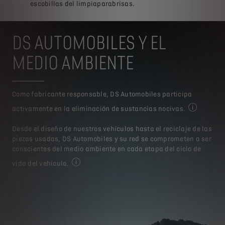
escobillas del limpiaparabrisas.
DS AUTOMOBILES Y EL
MEDIO AMBIENTE
Como fabricante responsable, DS Automobiles participa
activamente en la eliminación de sustancias nocivas.
Para más in
Desde el diseño de nuestros vehículos hasta el reciclaje de las
piezas usadas, DS Automobiles y su red se comprometen a ser
conscientes del medio ambiente en cada etapa del ciclo de
vida del vehículo.
Para más informaciones, visite la página web 