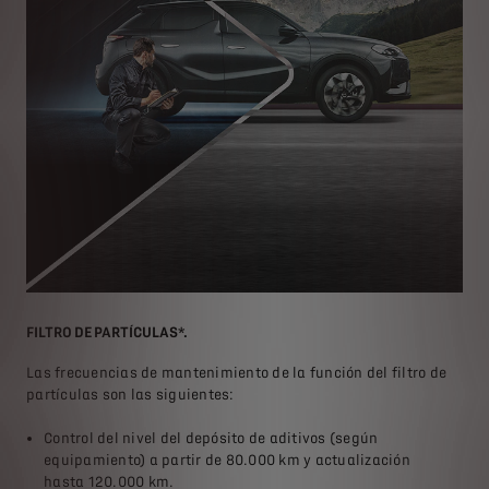
FILTRO DE PARTÍCULAS*.
AM
cia
Las frecuencias de mantenimiento de la función del filtro de
El 
partículas son las siguientes:
de 
nte
tan
 de
Control del nivel del depósito de aditivos (según
su 
equipamiento) a partir de 80.000 km y actualización
con
hasta 120.000 km.