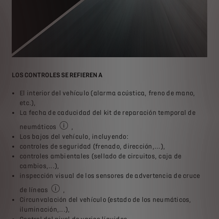
LOS CONTROLES SE REFIEREN A
SE 
ón
El interior del vehículo (alarma acústica, freno de mano,
El 
etc.),
del
La fecha de caducidad del kit de reparación temporal de
E
a
neumáticos
,
L
Según equipamiento
Los bajos del vehículo, incluyendo:
L
controles de seguridad (frenado, dirección,...),
A
controles ambientales (sellado de circuitos, caja de
cambios,...),
inspección visual de los sensores de advertencia de cruce
de líneas
,
Según equipamiento
Circunvalación del vehículo (estado de los neumáticos,
iluminación,...),