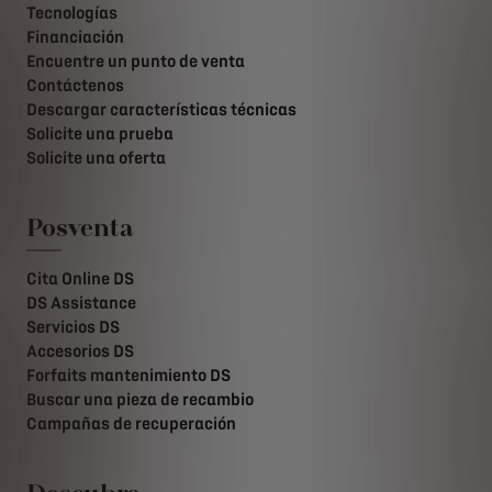
Tecnologías
Financiación
Encuentre un punto de venta
Contáctenos
Descargar características técnicas
Solicite una prueba
Solicite una oferta
Posventa
Cita Online DS
DS Assistance
Servicios DS
Accesorios DS
Forfaits mantenimiento DS
Buscar una pieza de recambio
Campañas de recuperación