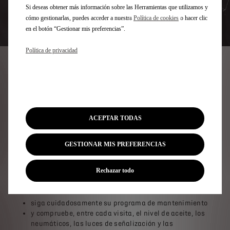
Si deseas obtener más información sobre las Herramientas que utilizamos y
cómo gestionarlas, puedes acceder a nuestra
Política de cookies
o hacer clic
en el botón “Gestionar mis preferencias”.
Política de privacidad
CONSEJOS DE
MANTENIMIENTO DS
ACEPTAR TODAS
El cumplimiento del programa de mantenimiento de DS
es obligatorio durante el periodo de garantía de su
GESTIONAR MIS PREFERENCIAS
vehículo y para todos los vehículos bajo Contrato de
Servicio.
Para que su DS siga funcionando eficazmente, le
Rechazar todo
recomendamos que:
siga cuidadosamente su programa de mantenimiento
y compruebe, entre cada visita, el nivel de aceite, los
neumáticos, las luces de señalización y las