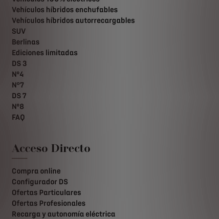
Vehículos híbridos enchufables
Vehículos híbridos autorrecargables
SUV
Berlinas
Ediciones limitadas
DS 3
Nº4
N°7
DS 7
Nº8
FAQ
Acceso Directo
Compra online
Configurador DS
Ofertas Particulares
Ofertas Profesionales
Recarga y autonomía eléctrica