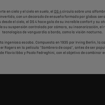
te en cielo y el cielo en suelo, el
DS 4
circula sobre una alfomb
 invertido, con un decorado de ensueño formado por globos aer
desde el cielo, el DS 4 hace gala de su increíble confort y su a
de su suspensión controlada por cámara, su insonorización, el 
tecnologías de vanguardia a bordo, como la visión nocturna.
 ingeniosa escoba. Compuesta en 1935 por Irving Berlin, la ca
inger Rogers en la película "Sombrero de copa", antes de ser pop
de Flavio Ibba y Paolo Fedreghini, con el objetivo de combinar e