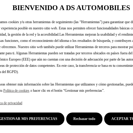
BIENVENIDO A DS AUTOMOBILES
zamos cookies y/u otras herramientas de seguimiento (las “Herramientas”) para garantizar que di
 experiencia posible en nuestro sitio web. Estas nos permiten ofrecer funcionalidades básicas 
es muestra su experiencia en términos de confort y refinamiento
idad, la gestión de la red y la accesibilidad.Las Herramientas mejoran la usabilidad y el rendim
París de noche, ilustra estas cualidades diferenciadoras. Una 
sas funciones, como el reconocimiento del idioma o los resultados de búsqueda, y contribuyen 
perspectivas en la definición del confort.»
e ofrecemos. Nuestro sitio web también puede utilizar Herramientas de terceros para mostrar p
Oli
ante para ti. Algunas Herramientas pueden ser tratadas por terceros ubicados en países fuera de
mico Europeo (EEE) que aún no cuentan con una decisión de adecuación por parte de las auto
eas de protección de datos competentes. En este caso, la transferencia se basa en tu consentimien
el confort, "Upgrade to French Class" es la segunda película p
.a del RGPD).
s la campaña "Diseñado para luminar su camnino" lanzada en 2
seas obtener más información sobre las Herramientas que utilizamos y cómo gestionarlas, pued
tra
Política de cookies
o hacer clic en el botón “Gestionar mis preferencias”.
 de la marca. Tras "Spirit of Avant-Garde", presente desde 201
odo de vida y una forma de expresión artística. Revela el viaj
ica de privacidad
pretende ser cultural e inspiradora.
entre ellos el premio al coche más bonito del año en el Festiv
GESTIONAR MIS PREFERENCIAS
Rechazar todo
ACEPTAR T
compacta premium más vendida en Francia en 2023.