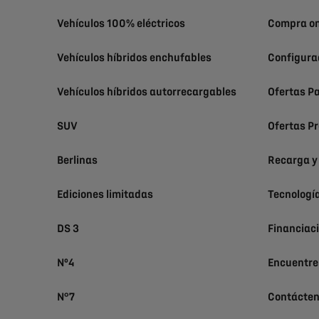
Vehículos 100% eléctricos
Compra on
Vehículos híbridos enchufables
Configura
Vehículos híbridos autorrecargables
Ofertas Pa
SUV
Ofertas Pr
Berlinas
Recarga y
Ediciones limitadas
Tecnologí
DS 3
Financiac
Nº4
Encuentre
N°7
Contácte