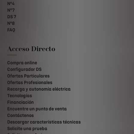
Nº4
N°7
DS 7
Nº8
FAQ
Acceso Directo
Compra online
Configurador DS
Ofertas Particulares
Ofertas Profesionales
Recarga y autonomía eléctrica
Tecnologías
Financiación
Encuentre un punto de venta
Contáctenos
Descargar características técnicas
Solicite una prueba