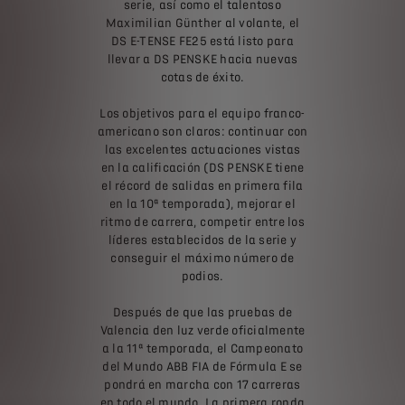
serie, así como el talentoso
Maximilian Günther al volante, el
DS E-TENSE FE25 está listo para
llevar a DS PENSKE hacia nuevas
cotas de éxito.
Los objetivos para el equipo franco-
americano son claros: continuar con
las excelentes actuaciones vistas
en la calificación (DS PENSKE tiene
el récord de salidas en primera fila
en la 10ª temporada), mejorar el
ritmo de carrera, competir entre los
líderes establecidos de la serie y
conseguir el máximo número de
podios.
Después de que las pruebas de
Valencia den luz verde oficialmente
a la 11ª temporada, el Campeonato
del Mundo ABB FIA de Fórmula E se
pondrá en marcha con 17 carreras
en todo el mundo. La primera ronda