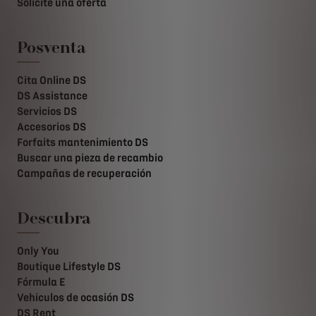
Solicite una oferta
Posventa
Cita Online DS
DS Assistance
Servicios DS
Accesorios DS
Forfaits mantenimiento DS
Buscar una pieza de recambio
Campañas de recuperación
Descubra
Only You
Boutique Lifestyle DS
Fórmula E
Vehiculos de ocasión DS
DS Rent