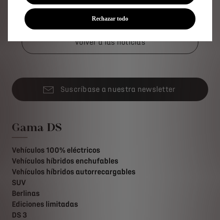
Rechazar todo
Volver a las noticias
Suscríbase a nuestra newsletter
Gama DS
Vehículos 100% eléctricos
Vehículos híbridos enchufables
Vehículos híbridos autorrecargables
SUV
Berlinas
Ediciones limitadas
DS 3