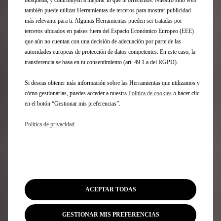
El 50 % de la energía utilizada durante una carrera
también puede utilizar Herramientas de terceros para mostrar publicidad
proviene de la regeneración por frenado.
más relevante para ti. Algunas Herramientas pueden ser tratadas por
terceros ubicados en países fuera del Espacio Económico Europeo (EEE)
que aún no cuentan con una decisión de adecuación por parte de las
“Para DS Automobiles, esta temporada tiene incluso
autoridades europeas de protección de datos competentes. En este caso, la
más importancia que un título. En primer lugar,
transferencia se basa en tu consentimiento (art. 49.1.a del RGPD).
¡comenzamos nuestra 10ª temporada en la Fórmula E!
Desde 2015, nuestra marca ha acumulado 121 carreras,
Si deseas obtener más información sobre las Herramientas que utilizamos y
cuatro títulos de campeonato, 16 victorias, 51 podios y
cómo gestionarlas, puedes acceder a nuestra
Política de cookies
o hacer clic
24 pole positions, lo cual es excepcional. Además, ahora
en el botón “Gestionar mis preferencias”.
presentamos un coche con un diseño completamente
nuevo y un tren motriz desarrollado por DS Performance.
Política de privacidad
Hoy, estoy particularmente orgulloso de la enorme
cantidad de trabajo que nuestros ingenieros y
mecánicos han realizado en los últimos dos años. El DS
E-TENSE FE25 será un gran activo para llevar a DS
PENSKE hacia grandes éxitos.”
Eugenio Franzetti, DS Performance Director
ACEPTAR TODAS
Más información sobre la Fórmula E
GESTIONAR MIS PREFERENCIAS