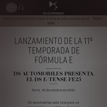
Saber
Garantía premium DS | Hasta 8 años en toda nuestra gama.
más
LANZAMIENTO DE LA 11ª
TEMPORADA DE
FÓRMULA E
DS AUTOMOBILES PRESENTA
EL DS E-TENSE FE25
París, 16 de octubre de 2024
DS Automobiles está listo para un