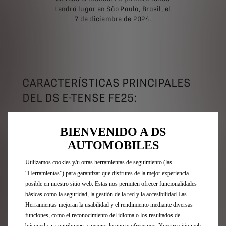
tendrá lugar en São Paulo, Brasil, el
7 de diciembre de 2024.
CARACTERÍSTICAS PRINCIPALES
DEL DS E-TENSE FE25:
Tren motriz desarrollado por DS Performance.
BIENVENIDO A DS
Tracción a las cuatro ruedas de 350 kW.
Motor delantero (250 kW) y motor trasero (350 kW).
AUTOMOBILES
Potencia máxima: 350 kW (476 CV).
Velocidad máxima: 280 km/h (optimizada para
Utilizamos cookies y/u otras herramientas de seguimiento (las
circuitos urbanos).
“Herramientas”) para garantizar que disfrutes de la mejor experiencia
Aceleración de 0 a 100 km/h: menos de dos segundos.
posible en nuestro sitio web. Estas nos permiten ofrecer funcionalidades
Sistema de frenos eléctrico de cuatro ruedas (Brake-
básicas como la seguridad, la gestión de la red y la accesibilidad.Las
By-Wire).
Herramientas mejoran la usabilidad y el rendimiento mediante diversas
Capacidad de recuperación de energía al frenar: 600
funciones, como el reconocimiento del idioma o los resultados de
kW.
búsqueda, y contribuyen a mejorar lo que te ofrecemos. Nuestro sitio web