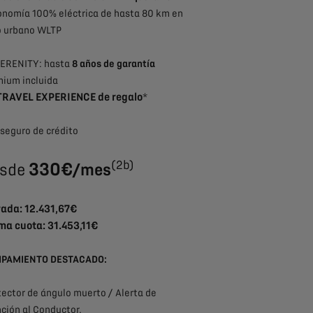
nomía 100% eléctrica de hasta 80 km en
o urbano WLTP
SERENITY: hasta
8 años de garantía
ium incluida
TRAVEL EXPERIENCE de regalo
*
seguro de crédito
(2b)
330€
sde
/mes
rada: 12.431,67€
ma cuota: 31.453,11€
IPAMIENTO DESTACADO:
tector de ángulo muerto / Alerta de
ción al Conductor.