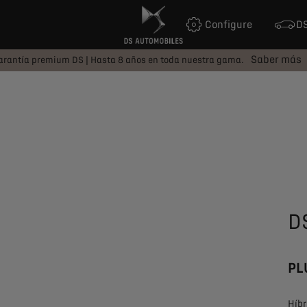
Configure
DS
Saber más
arantía premium DS | Hasta 8 años en toda nuestra gama.
D
PL
Híbr