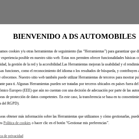
BIENVENIDO A DS AUTOMOBILES
zamos cookies y/u otras herramientas de seguimiento (las “Herramientas”) para garantizar que di
 experiencia posible en nuestro sitio web. Estas nos permiten ofrecer funcionalidades básicas 
gales
idad, la gestión de la red y la accesibilidad.Las Herramientas mejoran la usabilidad y el rendim
sas funciones, como el reconocimiento del idioma o los resultados de búsqueda, y contribuyen 
e ofrecemos. Nuestro sitio web también puede utilizar Herramientas de terceros para mostrar p
ante para ti. Algunas Herramientas pueden ser tratadas por terceros ubicados en países fuera de
0 km.
DS 7 PLUG-IN HYBRID 225 PALLAS con precio financiando de 45
mico Europeo (EEE) que aún no cuentan con una decisión de adecuación por parte de las auto
és de Stellantis Financial Services España EFC, S.A. Incluidos impu
eas de protección de datos competentes. En este caso, la transferencia se basa en tu consentimien
0€ que se compone de una cuota financiera mensual para una durac
.a del RGPD).
Capital financiado con comisión de apertura: 34.511,49€. Comisión d
eudado: 41.913,56€. Precio total a plazos: 54.345,23€. TIN: 7,49%.
TA
seas obtener más información sobre las Herramientas que utilizamos y cómo gestionarlas, pued
, o abonar o refinanciar la última cuota. Oferta válida para matricu
tra
Política de cookies
o hacer clic en el botón “Gestionar mis preferencias”.
 con el ofertado. Seguro de Crédito opcional (31,13€ al mes) incluid
d, con el nº de registro C68966) y con domicilio social en MIB Houss
ica de privacidad