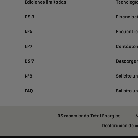
Ediciones limitadas
Tecnologí
DS 3
Financiac
Nº4
Encuentre
N°7
Contácte
DS 7
Descargar
Nº8
Solicite u
FAQ
Solicite u
DS recomienda Total Energies
M
Declaración de 