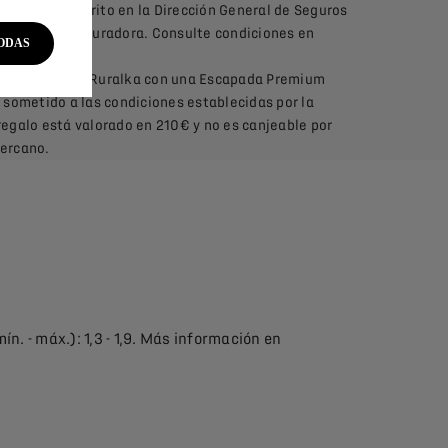
inculado inscrito en la Dirección General de Seguros
ción de la aseguradora. Consulte condiciones en
ODAS
ente un cofre de Ruralka con una Escapada Premium
 sometido a las condiciones establecidas por la
egalo está valorado en 210€ y no es canjeable por
cercano.
 - máx.): 1,3 - 1,9. Más información en