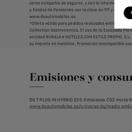
como compañía de seguros, y con la intermediación d
y Fondos de Pensiones con la clave AJ-171 y con Seg
www.dsautomobiles.es.
*Oferta válida para pedidos realizados entre el 01/1
Collection Gastronómica. El uso de la Escapada Prem
entidad RURALKA HOTELES CON ESTILO PROPIO, S.L. y 
su importe en metálico. Promoción incompatible con
Emisiones y cons
DS 7 PLUG-IN HYBRID 225: Emisiones CO2 mixto WLT
www.dsautomobiles.es/universo-ds/medio-amb