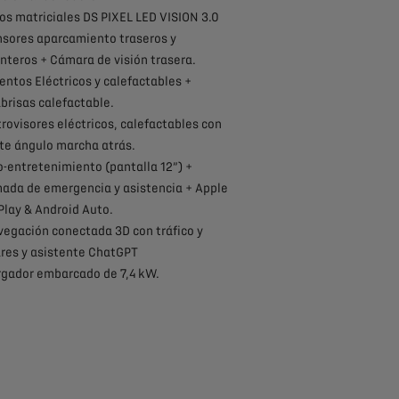
ros matriciales DS PIXEL LED VISION 3.0
nsores aparcamiento traseros y
nteros + Cámara de visión trasera.
ientos Eléctricos y calefactables +
brisas calefactable.
trovisores eléctricos, calefactables con
te ángulo marcha atrás.
fo-entretenimiento (pantalla 12”) +
ada de emergencia y asistencia + Apple
Play & Android Auto.
vegación conectada 3D con tráfico y
res y asistente ChatGPT
rgador embarcado de 7,4 kW.