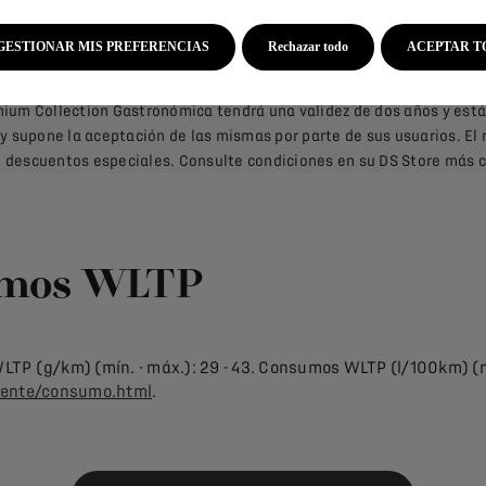
e Stellantis Financial Services España, EFC SA, agente de seguros v
uro de Responsabilidad Civil contratado. Sujeta a normas de suscrip
GESTIONAR MIS PREFERENCIAS
Rechazar todo
ACEPTAR T
0/2025 y el 31/12/2025. A la entrega del vehículo se le dará al cli
ium Collection Gastronómica tendrá una validez de dos años y está
supone la aceptación de las mismas por parte de sus usuarios. El r
 descuentos especiales. Consulte condiciones en su DS Store más 
umos WLTP
P (g/km) (mín. - máx.): 29 - 43. Consumos WLTP (l/100km) (mín.
iente/consumo.html
.