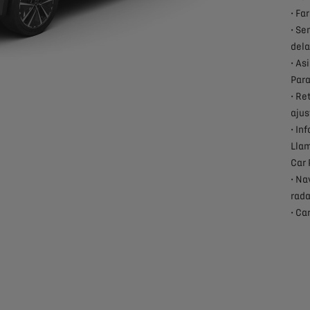
• Fa
• Se
dela
• As
Para
• Re
ajus
• In
Llam
Car 
• Na
rada
• Ca