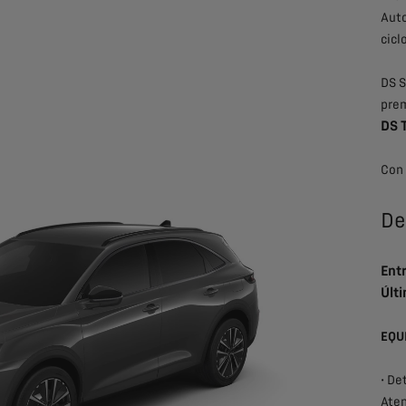
Auto
cicl
DS 
prem
DS 
Con 
De
Ent
Últi
EQU
• De
Aten