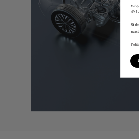
europ
49.1
Si de
nues
Polít