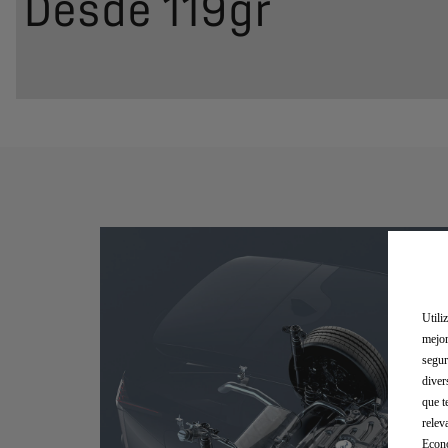
Desde 119gr
Utili
mejor
segur
diver
que t
relev
Econó