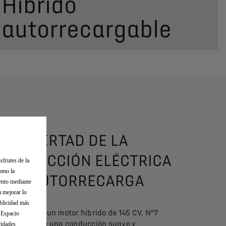
Híbrido
autorrecargable
LA LIBERTAD DE LA
CONDUCCIÓN ELÉCTRICA
sfrutes de la
como la
CON AUTORRECARGA
iento mediante
a mejorar lo
ublicidad más
Equipado con un motor híbrido de 145 CV, N°7
l Espacio
HYBRID ofrece una conducción suave y
ridades