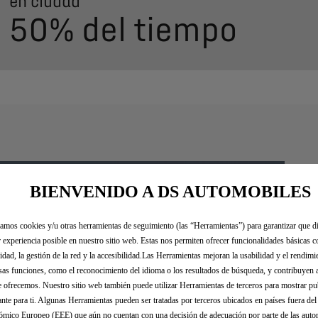
en ciudad
50% del tiempo
BIENVENIDO A DS AUTOMOBILES
zamos cookies y/u otras herramientas de seguimiento (las “Herramientas”) para garantizar que di
 experiencia posible en nuestro sitio web. Estas nos permiten ofrecer funcionalidades básicas 
idad, la gestión de la red y la accesibilidad.Las Herramientas mejoran la usabilidad y el rendim
sas funciones, como el reconocimiento del idioma o los resultados de búsqueda, y contribuyen 
e ofrecemos. Nuestro sitio web también puede utilizar Herramientas de terceros para mostrar p
ante para ti. Algunas Herramientas pueden ser tratadas por terceros ubicados en países fuera de
mico Europeo (EEE) que aún no cuentan con una decisión de adecuación por parte de las auto