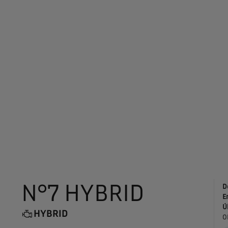
N°7 HYBRID
D
E
Ú
HYBRID
O