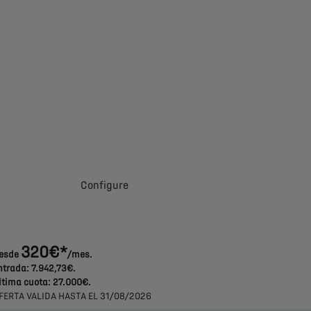
Solicite una
Configureㅤㅤ
oferta
320€*
esde
/mes.
ntrada: 7.942,73€.
ltima cuota: 27.000€.
FERTA VALIDA HASTA EL 31/08/2026