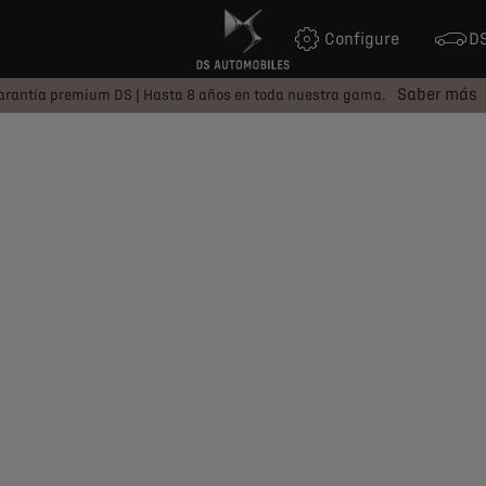
Configure
DS
Saber más
arantía premium DS | Hasta 8 años en toda nuestra gama.