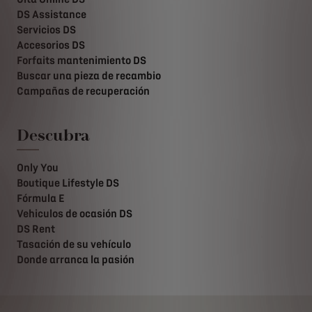
DS Assistance
Servicios DS
Accesorios DS
Forfaits mantenimiento DS
Buscar una pieza de recambio
Campañas de recuperación
Descubra
Only You
Boutique Lifestyle DS
Fórmula E
Vehiculos de ocasión DS
DS Rent
Tasación de su vehículo
Donde arranca la pasión