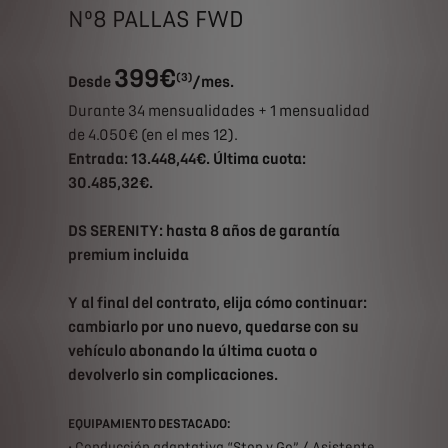
Nº8 PALLAS FWD
399€
(3)
Desde
/mes.
Durante 34 mensualidades + 1 mensualidad
de 4.050€ (en el mes 12).
Entrada: 13.448,44€. Última cuota:
30.485,32€.
DS SERENITY:
hasta 8 años de garantía
premium incluida
Y al final del contrato, elija cómo continuar:
cambiarlo por uno nuevo, quedarse con su
vehículo abonando la última cuota o
devolverlo sin complicaciones.
EQUIPAMIENTO DESTACADO:
• Conducción adaptativa “Stop y Go” / Asistente