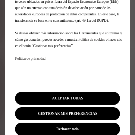
terceros ubicados en países fuera del Espacio Económico Europeo (EEE)
que aún no cuentan con una decisión de adecuación por parte de las
autoridades europeas de protección de datos competentes. En este caso, la
transferencia se basa en tu consentimiento (art. 49.1.a del RGPD).
Si deseas obtener más información sobre las Herramientas que utilizamos y
cómo gestionarlas, puedes acceder a nuestra
Política de cookies
o hacer clic
en el botón “Gestionar mis preferencias”.
Ver condiciones legales
Política de privacidad
(3)
Oferta financiera de 36 meses y 30.000 km.
Nº8
FWD PALLAS con precio financiando de 53.101,13€
en
Península y Baleares para clientes particulares que
financien un mínimo de 36 meses con Stellantis
Financial Services España, EFC, S.A. Incluidos
impuestos, transporte, descuentos. Sujeto a
ACEPTAR TODAS
aprobación financiera.
Entrada: 13.448,44€. Cuota
financiera mensual de 399€ para una duración de 34
GESTIONAR MIS PREFERENCIAS
meses. La cuota financiera de 4.050€ será abonada
en el mes 12. Última cuota: 30.485,32€. Capital
financiado con comisión de apertura: 41.218,97€.
Rechazar todo
Comisión de apertura (3,95%): 1.566,28€. Intereses: