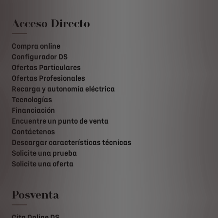
Acceso Directo
Compra online
Configurador DS
Ofertas Particulares
Ofertas Profesionales
Recarga y autonomía eléctrica
Tecnologías
Financiación
Encuentre un punto de venta
Contáctenos
Descargar características técnicas
Solicite una prueba
Solicite una oferta
Posventa
Cita Online DS