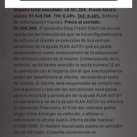
6.882,35€. Coste total del crédito: 8.448,63€.
Importe total adeudado: 48.101,32€. Precio total a
plazos: 61.549,76€. TIN: 6,49%.
TAE: 8,46%.
Sistema
de amortización francés.
Precio al contado:
54.806,96€
. El producto Easy Credit Eléctrico es una
operación de financiación que se ha configurado para
beneficiar al cliente en previsión de la eventual
obtención de la ayuda PLAN AUTO+ que se podrá
desencadenar como consecuencia de la adquisición
del vehículo objeto de la misma. Consecuencia de lo
anterior, se ha hecho coincidir la cuota número 12 de
la operación con el importe con el que eventualmente
podrá ser beneficiario el cliente, minorando el resto
de cuotas. El cliente será responsable de cumplir con
los requisitos y realizar las actuaciones necesarias
para la solicitud y concesión de la ayuda PLAN AUTO+.
La concesión o no de la ayuda PLAN AUTO+ no alterará
la operación financiera. Al final del contrato podrá
elegir entre entregar su vehículo, o abonar o
refinanciar la última cuota. Oferta válida hasta el
31/08/2026. El modelo visualizado puede no coincidir
con el ofertado. Consulte condiciones en