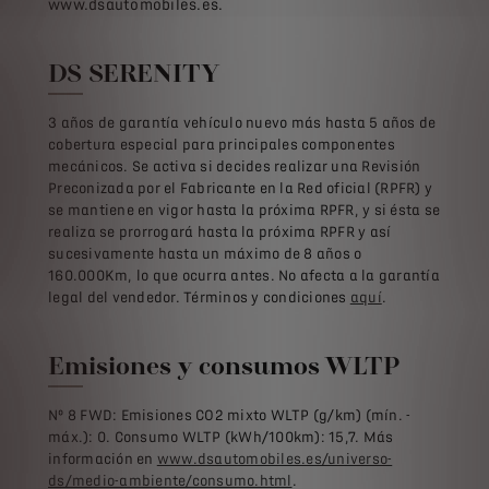
www.dsautomobiles.es.
DS SERENITY
3 años de garantía vehículo nuevo más hasta 5 años de
cobertura especial para principales componentes
mecánicos. Se activa si decides realizar una Revisión
Preconizada por el Fabricante en la Red oficial (RPFR) y
se mantiene en vigor hasta la próxima RPFR, y si ésta se
realiza se prorrogará hasta la próxima RPFR y así
sucesivamente hasta un máximo de 8 años o
160.000Km, lo que ocurra antes. No afecta a la garantía
legal del vendedor. Términos y condiciones
aquí
.
Emisiones y consumos WLTP
Nº 8 FWD: Emisiones CO2 mixto WLTP (g/km) (mín. -
máx.): 0. Consumo WLTP (kWh/100km): 15,7. Más
información en
www.dsautomobiles.es/universo-
ds/medio-ambiente/consumo.html
.