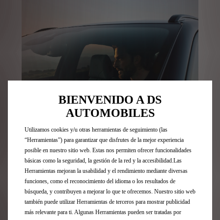
BIENVENIDO A DS
AUTOMOBILES
Utilizamos cookies y/u otras herramientas de seguimiento (las
Financiación para coche eléctrico
“Herramientas”) para garantizar que disfrutes de la mejor experiencia
posible en nuestro sitio web. Estas nos permiten ofrecer funcionalidades
básicas como la seguridad, la gestión de la red y la accesibilidad.Las
Stellantis Financial Services configura la
Herramientas mejoran la usabilidad y el rendimiento mediante diversas
financiación de su vehículo incluyendo una cuota
funciones, como el reconocimiento del idioma o los resultados de
por el importe de la eventual ayuda Plan Auto+ en
búsqueda, y contribuyen a mejorar lo que te ofrecemos. Nuestro sitio web
el momento en que previsiblemente ya haya
también puede utilizar Herramientas de terceros para mostrar publicidad
podido percibir dicho importe en caso de que haya
más relevante para ti. Algunas Herramientas pueden ser tratadas por
sido concedido, minorando así el resto de cuotas.