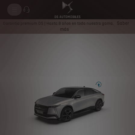
Nº8
Saber
Garantía premium DS | Hasta 8 años en toda nuestra gama.
más