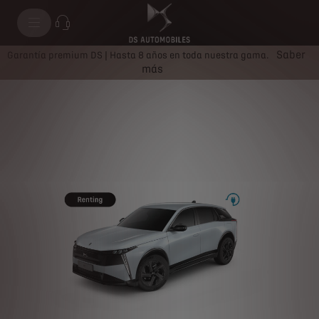
Nº7
Saber
Garantía premium DS | Hasta 8 años en toda nuestra gama.
más