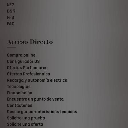
N°7
DS 7
Nº8
FAQ
Acceso Directo
Compra online
Configurador DS
Ofertas Particulares
Ofertas Profesionales
Recarga y autonomía eléctrica
Tecnologías
Financiación
Encuentre un punto de venta
Contáctenos
Descargar características técnicas
Solicite una prueba
Solicite una oferta