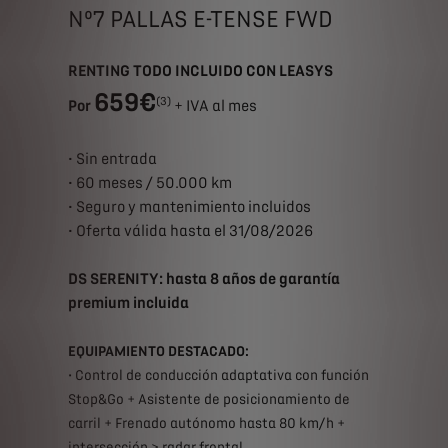
Nº7 PALLAS E-TENSE FWD
RENTING TODO INCLUIDO CON LEASYS
659€
(3)
Por
+ IVA al mes
• Sin entrada
• 60 meses / 50.000 km
• Seguro y mantenimiento incluidos
• Oferta válida hasta el 31/08/2026
DS SERENITY: hasta 8 años de garantía
premium incluida
EQUIPAMIENTO DESTACADO:
• Control de conducción adaptativa con función
Stop&Go + Asistente de posicionamiento de
carril + Frenado autónomo hasta 80 km/h +
intersección > radar frontal