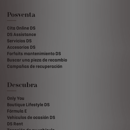
Posventa
Cita Online DS
DS Assistance
Servicios DS
Accesorios DS
Forfaits mantenimiento DS
Buscar una pieza de recambio
Campañas de recuperación
Descubra
Only You
Boutique Lifestyle DS
Fórmula E
Vehiculos de ocasión DS
DS Rent