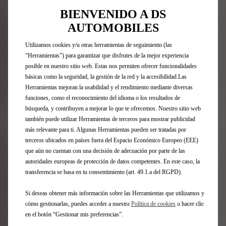
válida solo para Península y Baleares para pedidos
cliente y unidades en stock del hasta el 31 de agosto de
BIENVENIDO A DS
2026. Operación sujeta a validación de riesgo. La
AUTOMOBILES
imagen del modelo visualizado puede no coincidir con el
modelo ofertado.
Utilizamos cookies y/u otras herramientas de seguimiento (las
“Herramientas”) para garantizar que disfrutes de la mejor experiencia
posible en nuestro sitio web. Estas nos permiten ofrecer funcionalidades
DS SERENITY
básicas como la seguridad, la gestión de la red y la accesibilidad.Las
Herramientas mejoran la usabilidad y el rendimiento mediante diversas
3 años de garantía vehículo nuevo más hasta 5 años de
funciones, como el reconocimiento del idioma o los resultados de
cobertura especial para principales componentes
búsqueda, y contribuyen a mejorar lo que te ofrecemos. Nuestro sitio web
mecánicos. Se activa si decides realizar una Revisión
también puede utilizar Herramientas de terceros para mostrar publicidad
Preconizada por el Fabricante en la Red oficial (RPFR) y
más relevante para ti. Algunas Herramientas pueden ser tratadas por
se mantiene en vigor hasta la próxima RPFR, y si ésta se
terceros ubicados en países fuera del Espacio Económico Europeo (EEE)
realiza se prorrogará hasta la próxima RPFR y así
que aún no cuentan con una decisión de adecuación por parte de las
sucesivamente hasta un máximo de 8 años o
autoridades europeas de protección de datos competentes. En este caso, la
160.000Km, lo que ocurra antes. No afecta a la garantía
transferencia se basa en tu consentimiento (art. 49.1.a del RGPD).
legal del vendedor. Términos y condiciones
aquí
.
Si deseas obtener más información sobre las Herramientas que utilizamos y
cómo gestionarlas, puedes acceder a nuestra
Política de cookies
o hacer clic
Emisiones y consumos WLTP
en el botón “Gestionar mis preferencias”.