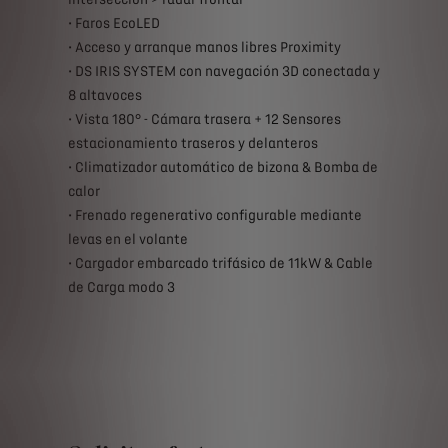
• Faros EcoLED
• Acceso y arranque manos libres Proximity
• DS IRIS SYSTEM con navegación 3D conectada y
8 altavoces
• Vista 180° - Cámara trasera + 12 Sensores
estacionamiento traseros y delanteros
• Climatizador automático de bizona & Bomba de
calor
• Frenado regenerativo configurable mediante
levas en el volante
• Cargador embarcado trifásico de 11kW & Cable
de Carga modo 3