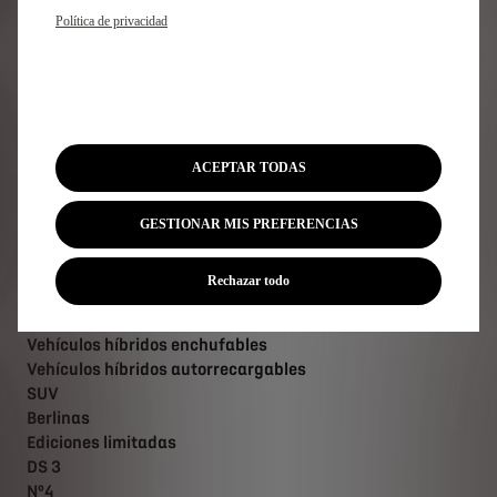
Nº7 FWD 230: Emisiones CO2 mixto WLTP (g/km) (mín. -
Política de privacidad
máx.): 0. Consumo WLTP (kWh/100km): 16. Más
información en
www.dsautomobiles.es/universo-
ds/medio-ambiente/consumo.html
.
ACEPTAR TODAS
Suscríbase a nuestra newsletter
GESTIONAR MIS PREFERENCIAS
Gama DS
Rechazar todo
Vehículos 100% eléctricos
Vehículos híbridos enchufables
Vehículos híbridos autorrecargables
SUV
Berlinas
Ediciones limitadas
DS 3
Nº4