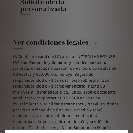
Solicite oferta
personalizada
Ver condiciones legales
(3)Cuota mensual sin IVA para un Nº7 PALLAS E-TENSE
FWD en Península y Baleares y clientes personas
jurídicas o físicas no consumidores, para contratos de
60 cuotas y 50.000 km. Incluye: Seguro de
responsabilidad civil de suscripción obligatoria con
responsabilidad civil complementaria (hasta 50
millones €), defensa jurídica, lunas, seguro accidente
conductor y ocupantes de 30.000€ en caso de
fallecimiento o Invalidez permanente y absoluta, daños
propios sin franquicia (incluye incendio y robo),
asistencia 24h, mantenimiento, cambio de 4
neumáticos, impuestos de circulación y gestión de
multas. Oferta de Leasys S.p.A. Sucursal en España